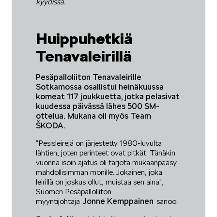
kyydissä.
Huippuhetkiä
Tenavaleirillä
Pesäpalloliiton Tenavaleirille
Sotkamossa osallistui heinäkuussa
komeat 117 joukkuetta, jotka pelasivat
kuudessa päivässä lähes 500 SM-
ottelua. Mukana oli myös Team
ŠKODA.
”Pesisleirejä on järjestetty 1980-luvulta
lähtien, joten perinteet ovat pitkät. Tänäkin
vuonna isoin ajatus oli tarjota mukaanpääsy
mahdollisimman monille. Jokainen, joka
leirillä on joskus ollut, muistaa sen aina”,
Suomen Pesäpalloliiton
Jonne Kemppainen
myyntijohtaja
sanoo.