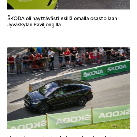
ŠKODA oli näyttävästi esillä omalla osastollaan
Jyväskylän Paviljongilla.
SPONSOROINTI & YHTEISTYÖ
KLASSIKOT
RALLI