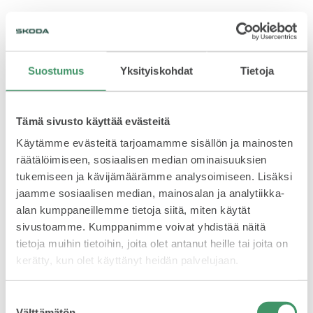
Suostumus
Yksityiskohdat
Tietoja
Tämä sivusto käyttää evästeitä
Käytämme evästeitä tarjoamamme sisällön ja mainosten
räätälöimiseen, sosiaalisen median ominaisuuksien
tukemiseen ja kävijämäärämme analysoimiseen. Lisäksi
jaamme sosiaalisen median, mainosalan ja analytiikka-
alan kumppaneillemme tietoja siitä, miten käytät
Imatrankosken portit avattiin, kun tapahtuman
sivustoamme. Kumppanimme voivat yhdistää näitä
Saimaa Cycle Tour -tapahtuman suurin ryhmä lähti
tietoja muihin tietoihin, joita olet antanut heille tai joita on
polkemaan 300 kilometrin matkaa noin 1600
pyöräilijän voimin Sibeliuksen musiikin soidessa.
kerätty, kun olet käyttänyt heidän palvelujaan.
Suostumuksen
Välttämätön