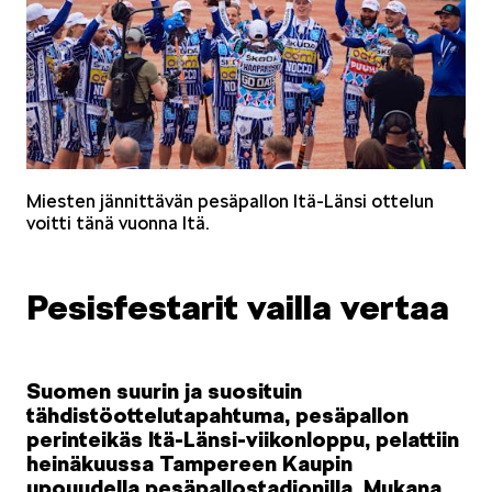
Miesten jännittävän pesäpallon Itä-Länsi ottelun
voitti tänä vuonna Itä.
Pesisfestarit vailla vertaa
Suomen suurin ja suosituin
tähdistöottelutapahtuma, pesäpallon
perinteikäs Itä-Länsi-viikonloppu, pelattiin
heinäkuussa Tampereen Kaupin
upouudella pesäpallostadionilla. Mukana