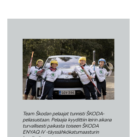
Team Škodan pelaajat tunnisti ŠKODA-
peliasuistaan. Pelaajia kyydittiin leirin aikana
turvallisesti paikasta toiseen ŠKODA
ENYAQ iV -täyssähkökatumaasturin