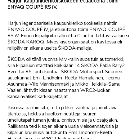
Harjun kaupunkierikoiskokeen etuautona toimi
ENYAQ COUPÉ RS iV.
Mallit
Harjun legendaarisella kaupunkierikoiskokeella nähtiin
ENYAQ COUPÉ iV, ja etuautona toimi ENYAQ COUPÉ
RS iV. Ennen kilpailijoita rallireittiä 0-auton tehtävissä kiersi
ŠKODA KAROQ. Myös kisaorganisaation käytössä oli
rallipäivien aikana useita ŠKODA-malleja.
FABIA
ŠKODA oli tänä vuonna MM-rallin suosituin automerkki,
sillä kilpailuun starttasi kaikkiaan 14 ŠKODA Fabia Rally2
Evo- tai R5 -autokuntaa. ŠKODA Motorsport Suomen
autokunnat Emil Lindholm–Reeta Hämäläinen, Teemu
Asunmaa–Ville Mannisenmäki ja Mikko Heikkilä–Samu
Vaaleri lähtivät kisaan haastamaan WRC2-luokan
kansainväliset kärkikuljettajat.
OCTAVIA
Kisoissa nähtiin sitä, mitä pitikin: vauhtia ja jännittäviä
tilanteita, hektisiä huoltominuutteja, suuren
urheilutapahtuman juhlaa, onnistumisia ja ulosajojakin.
Rallikansa teki kisojen aikana uusia yleisöennätyksiä ja
kilpailun kruunuksi autokunta Emil Lindholm-Reeta
Hämäläinen ajoi WRC2-luokan voittoon.