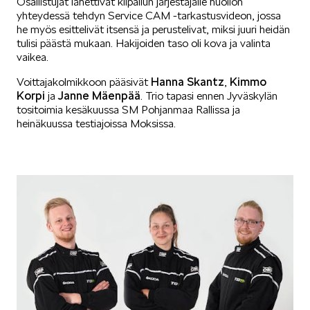
Osallistujat lähettivät kilpailun järjestäjälle huollon
yhteydessä tehdyn Service CAM -tarkastusvideon, jossa
he myös esittelivät itsensä ja perustelivat, miksi juuri heidän
KODIAQ
tulisi päästä mukaan. Hakijoiden taso oli kova ja valinta
vaikea.
Hanna Skantz
Kimmo
Voittajakolmikkoon pääsivät
,
Korpi
Janne Mäenpää
ja
. Trio tapasi ennen Jyväskylän
tositoimia kesäkuussa SM Pohjanmaa Rallissa ja
heinäkuussa testiajoissa Moksissa.
SUPERB
ENYAQ