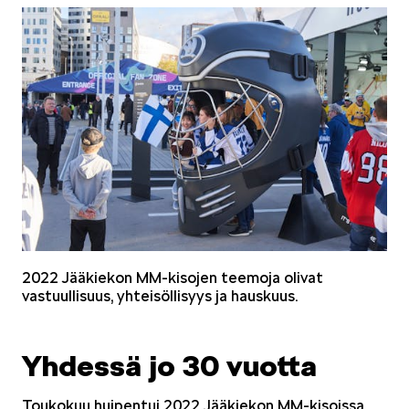
2022 Jääkiekon MM-kisojen teemoja olivat
vastuullisuus, yhteisöllisyys ja hauskuus.
Yhdessä jo 30 vuotta
Toukokuu huipentui 2022 Jääkiekon MM-kisoissa