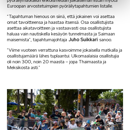
pyöräilymatkailun erikoismedian julkaiseman listan myötä
Euroopan arvostetuimpien pyöräilytapahtumien listalle.
“Tapahtuman hienous on siinä, että jokainen voi asettaa
omat tavoitteensa ja haastaa itsensä. Osa osallistujista
asettaa aikatavoitteen ja vastaavasti osa osallistujista
haluaa vain nautiskella kesäyön tunnelmasta ja Saimaan
Juho Suikkari
maisemista”, tapahtumajohtaja
sanoo.
”Viime vuoteen verrattuna kasvoimme jokaisella matkalla ja
osallistujamäärä lähes tuplaantui. Ulkomaalaisia osallistujia
oli noin 300, noin 20 maasta – jopa Thaimaasta ja
Meksikosta asti.”