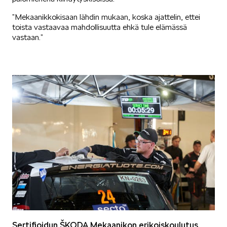
”Mekaanikkokisaan lähdin mukaan, koska ajattelin, ettei
toista vastaavaa mahdollisuutta ehkä tule elämässä
vastaan.”
Sertifioidun ŠKODA Mekaanikon erikoiskoulutus