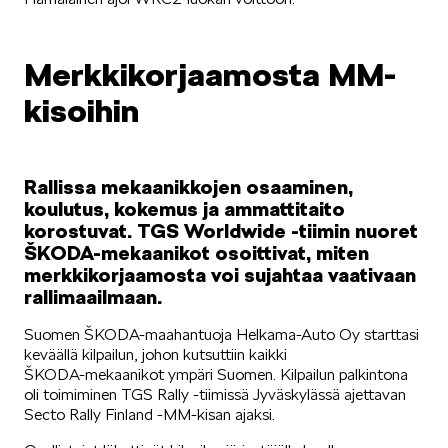
SCALA
Merkkikorjaamosta MM-
kisoihin
KAMIQ
Rallissa mekaanikkojen osaaminen,
koulutus, kokemus ja ammattitaito
korostuvat. TGS Worldwide -tiimin nuoret
ŠKODA-mekaanikot osoittivat, miten
merkkikorjaamosta voi sujahtaa vaativaan
rallimaailmaan.
Suomen ŠKODA-maahantuoja Helkama-Auto Oy starttasi
KAROQ
keväällä kilpailun, johon kutsuttiin kaikki
ŠKODA‑mekaanikot ympäri Suomen. Kilpailun palkintona
oli toimiminen TGS Rally -tiimissä Jyväskylässä ajettavan
Secto Rally Finland -MM-kisan ajaksi.