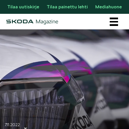
Tilaa uutiskirje
Tilaa painettu lehti
Mediahuone
Osastot
AJANKOHTAISTA & UUTTA
7.11.2022