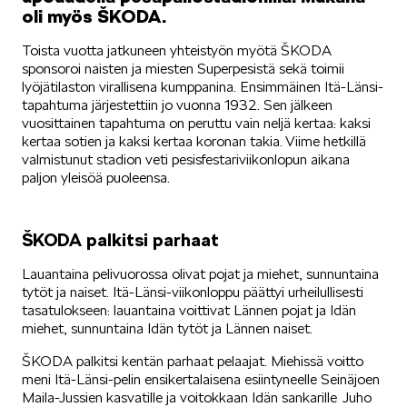
oli myös ŠKODA.
Toista vuotta jatkuneen yhteistyön myötä ŠKODA
sponsoroi naisten ja miesten Superpesistä sekä toimii
lyöjätilaston virallisena kumppanina. Ensimmäinen Itä-Länsi-
tapahtuma järjestettiin jo vuonna 1932. Sen jälkeen
vuosittainen tapahtuma on peruttu vain neljä kertaa: kaksi
kertaa sotien ja kaksi kertaa koronan takia. Viime hetkillä
valmistunut stadion veti pesisfestariviikonlopun aikana
paljon yleisöä puoleensa.
ŠKODA palkitsi parhaat
Lauantaina pelivuorossa olivat pojat ja miehet, sunnuntaina
tytöt ja naiset. Itä-Länsi-viikonloppu päättyi urheilullisesti
tasatulokseen: lauantaina voittivat Lännen pojat ja Idän
miehet, sunnuntaina Idän tytöt ja Lännen naiset.
ŠKODA palkitsi kentän parhaat pelaajat. Miehissä voitto
meni Itä-Länsi-pelin ensikertalaisena esiintyneelle Seinäjoen
Maila-Jussien kasvatille ja voitokkaan Idän sankarille Juho