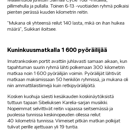
pillimehulla ja pullalla. Toinen 6-13 -vuotiaiden ryhmä polkaisi
pienten perässä kuuden kilometrin reitin.
”Mukana oli yhteensä reilut 140 lasta, mikä on ihan huikea
määrä”, Suikkari iloitsee.
Kuninkuusmatkalla 1 600 pyöräilijää
Imatrankosken portit avattiin juhlavasti samaan aikaan, kun
tapahtuman suurin ryhmä lähti polkemaan 300 kilometrin
matkaa noin 1 600 pyöräilijän voimin. Pyöräilijät lähtivät
matkaan maksimissaan 50 henkilön ryhmissä, ja mukana oli
niin ammattilaistiimejä kuin retkipyöräilijöitä.
Kosken kuohuja säesti kesäkauden koskinäytöksistä
tuttuun tapaan Sibeliuksen Karelia-sarjan musiikki.
Nopeimmat selvittivät reitin vajaassa seitsemässä ja
puolessa tunnissa keskinopeuden ollessa reilut
40 kilometriä tunnissa. Viimeiset pitkän matkan polkijat
tulivat perille ajettuaan yli 19 tuntia.