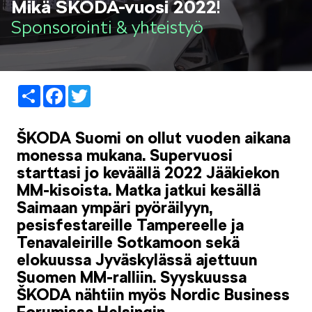
Mikä ŠKODA-vuosi 2022!
LIFESTYLE
Sponsorointi & yhteistyö
Share
Facebook
Twitter
ŠKODA SPONSOROI
ŠKODA Suomi on ollut vuoden aikana
monessa mukana. Supervuosi
starttasi jo keväällä 2022 Jääkiekon
MM-kisoista. Matka jatkui kesällä
Saimaan ympäri pyöräilyyn,
pesisfestareille Tampereelle ja
SIMPLY CLEVER
Tenavaleirille Sotkamoon sekä
elokuussa Jyväskylässä ajettuun
Suomen MM-ralliin. Syyskuussa
ŠKODA nähtiin myös Nordic Business