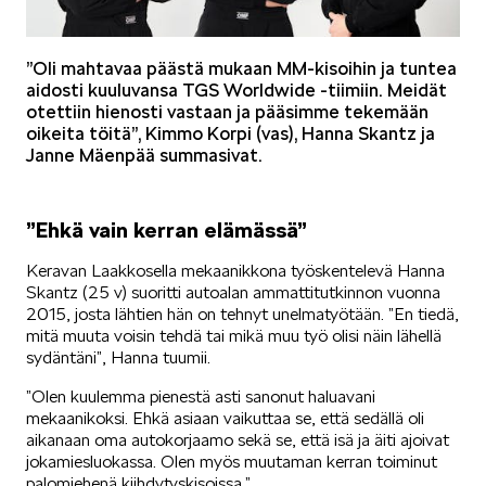
ELROQ
”Oli mahtavaa päästä mukaan MM-kisoihin ja tuntea
aidosti kuuluvansa TGS Worldwide -tiimiin. Meidät
otettiin hienosti vastaan ja pääsimme tekemään
oikeita töitä”, Kimmo Korpi (vas), Hanna Skantz ja
Janne Mäenpää summasivat.
”Ehkä vain kerran elämässä”
EPIQ
Keravan Laakkosella mekaanikkona työskentelevä Hanna
Skantz (25 v) suoritti autoalan ammattitutkinnon vuonna
2015, josta lähtien hän on tehnyt unelmatyötään. ”En tiedä,
mitä muuta voisin tehdä tai mikä muu työ olisi näin lähellä
sydäntäni”, Hanna tuumii.
”Olen kuulemma pienestä asti sanonut haluavani
PEAQ
mekaanikoksi. Ehkä asiaan vaikuttaa se, että sedällä oli
aikanaan oma autokorjaamo sekä se, että isä ja äiti ajoivat
jokamiesluokassa. Olen myös muutaman kerran toiminut
palomiehenä kiihdytyskisoissa.”