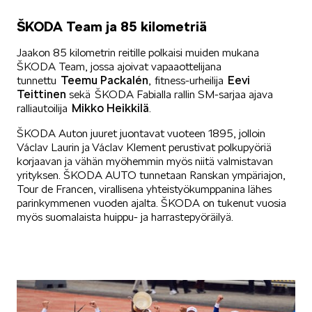
ŠKODA Team ja 85 kilometriä
Jaakon 85 kilometrin reitille polkaisi muiden mukana
ŠKODA Team, jossa ajoivat vapaaottelijana
Teemu Packalén
Eevi
tunnettu
, fitness-urheilija
Teittinen
sekä ŠKODA Fabialla rallin SM-sarjaa ajava
Mikko Heikkilä
ralliautoilija
.
ŠKODA Auton juuret juontavat vuoteen 1895, jolloin
Václav Laurin ja Václav Klement perustivat polkupyöriä
korjaavan ja vähän myöhemmin myös niitä valmistavan
yrityksen. ŠKODA AUTO tunnetaan Ranskan ympäriajon,
Tour de Francen, virallisena yhteistyökumppanina lähes
parinkymmenen vuoden ajalta. ŠKODA on tukenut vuosia
myös suomalaista huippu- ja harrastepyöräilyä.