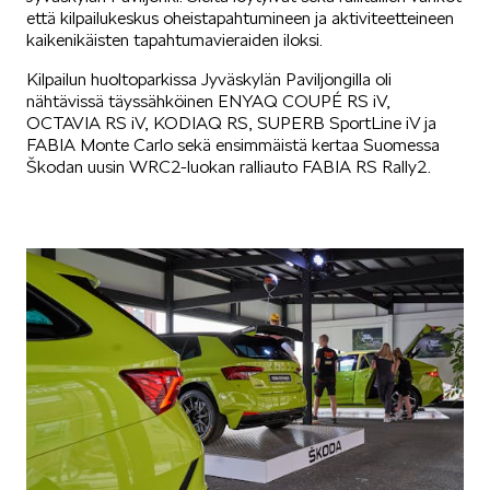
että kilpailukeskus oheistapahtumineen ja aktiviteetteineen
kaikenikäisten tapahtumavieraiden iloksi.
VASTUULLISUUS
Kilpailun huoltoparkissa Jyväskylän Paviljongilla oli
nähtävissä täyssähköinen ENYAQ COUPÉ RS iV,
OCTAVIA RS iV, KODIAQ RS, SUPERB SportLine iV ja
FABIA Monte Carlo sekä ensimmäistä kertaa Suomessa
Škodan uusin WRC2-luokan ralliauto FABIA RS Rally2.
ŠKODA 130 VUOTTA
ŠKODA MEDIASSA