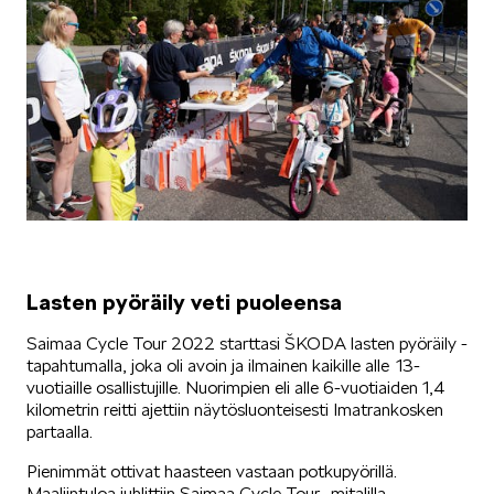
Lasten pyöräily veti puoleensa
Saimaa Cycle Tour 2022 starttasi ŠKODA lasten pyöräily -
tapahtumalla, joka oli avoin ja ilmainen kaikille alle 13-
vuotiaille osallistujille. Nuorimpien eli alle 6-vuotiaiden 1,4
kilometrin reitti ajettiin näytösluonteisesti Imatrankosken
partaalla.
Pienimmät ottivat haasteen vastaan potkupyörillä.
Maaliintuloa juhlittiin Saimaa Cycle Tour -mitalilla,