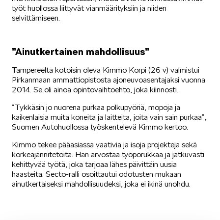
työt huollossa liittyvät vianmäärityksiin ja niiden
selvittämiseen.
”Ainutkertainen mahdollisuus”
Tampereelta kotoisin oleva Kimmo Korpi (26 v) valmistui
Pirkanmaan ammattiopistosta ajoneuvoasentajaksi vuonna
2014. Se oli ainoa opintovaihtoehto, joka kiinnosti.
”Tykkäsin jo nuorena purkaa polkupyöriä, mopoja ja
kaikenlaisia muita koneita ja laitteita, joita vain sain purkaa”,
Suomen Autohuollossa työskentelevä Kimmo kertoo.
Kimmo tekee pääasiassa vaativia ja isoja projekteja sekä
korkeajännitetöitä. Hän arvostaa työporukkaa ja jatkuvasti
kehittyvää työtä, joka tarjoaa lähes päivittäin uusia
haasteita. Secto-ralli osoittautui odotusten mukaan
ainutkertaiseksi mahdollisuudeksi, joka ei ikinä unohdu.