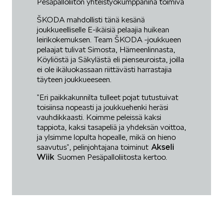
Pesäpalloliiton yhteistyökumppanina toimiva
ŠKODA mahdollisti tänä kesänä
joukkueelliselle E-ikäisiä pelaajia huikean
leirikokemuksen. Team ŠKODA -joukkueen
pelaajat tulivat Simosta, Hämeenlinnasta,
Köyliöstä ja Säkylästä eli pienseuroista, joilla
ei ole ikäluokassaan riittävästi harrastajia
täyteen joukkueeseen.
”Eri paikkakunnilta tulleet pojat tutustuivat
toisiinsa nopeasti ja joukkuehenki heräsi
vauhdikkaasti. Koimme peleissä kaksi
tappiota, kaksi tasapeliä ja yhdeksän voittoa,
ja ylsimme lopulta hopealle, mikä on hieno
Akseli
saavutus”, pelinjohtajana toiminut
Wiik
Suomen Pesäpalloliitosta kertoo.