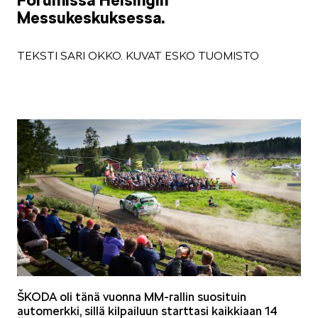
Forumissa Helsingin
Messukeskuksessa.
SÄHKÖAUTOILU
TEKSTI SARI OKKO. KUVAT ESKO TUOMISTO
KOEAJOSSA
KAASUAUTOT
ŠKODA oli tänä vuonna MM-rallin suosituin
automerkki, sillä kilpailuun starttasi kaikkiaan 14