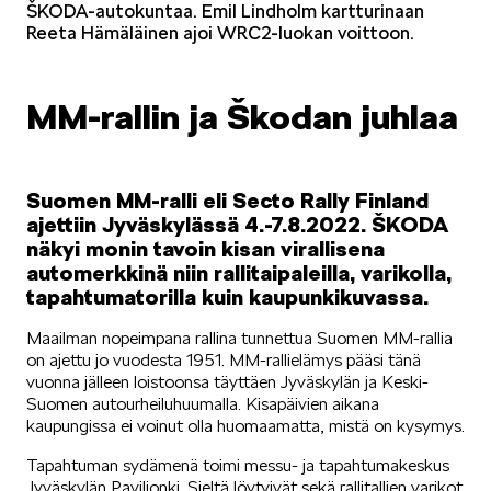
ŠKODA-autokuntaa. Emil Lindholm kartturinaan
Reeta Hämäläinen ajoi WRC2-luokan voittoon.
KUVASSA
MM-rallin ja Škodan juhlaa
Suomen MM-ralli eli Secto Rally Finland
ajettiin Jyväskylässä 4.-7.8.2022. ŠKODA
MEIDÄN ŠKODAMME
näkyi monin tavoin kisan virallisena
automerkkinä niin rallitaipaleilla, varikolla,
tapahtumatorilla kuin kaupunkikuvassa.
Maailman nopeimpana rallina tunnettua Suomen MM-rallia
on ajettu jo vuodesta 1951. MM-rallielämys pääsi tänä
vuonna jälleen loistoonsa täyttäen Jyväskylän ja Keski-
ŠKODA PALVELEE
Suomen autourheiluhuumalla. Kisapäivien aikana
kaupungissa ei voinut olla huomaamatta, mistä on kysymys.
Tapahtuman sydämenä toimi messu- ja tapahtumakeskus
Jyväskylän Paviljonki. Sieltä löytyivät sekä rallitallien varikot