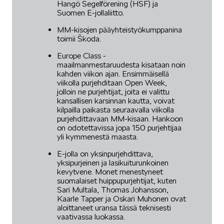
Hangö Segelförening (HSF) ja
Suomen E-jollaliitto.
MM-kisojen pääyhteistyökumppanina
toimii Škoda.
Europe Class -
maailmanmestaruudesta kisataan noin
kahden viikon ajan. Ensimmäisellä
viikolla purjehditaan Open Week,
jolloin ne purjehtijat, joita ei valittu
kansallisen karsinnan kautta, voivat
kilpailla paikasta seuraavalla viikolla
purjehdittavaan MM-kisaan. Hankoon
on odotettavissa jopa 150 purjehtijaa
yli kymmenestä maasta.
E-jolla on yksinpurjehdittava,
yksipurjeinen ja lasikuiturunkoinen
kevytvene. Monet menestyneet
suomalaiset huippupurjehtijat, kuten
Sari Multala, Thomas Johansson,
Kaarle Tapper ja Oskari Muhonen ovat
aloittaneet uransa tässä teknisesti
vaativassa luokassa.