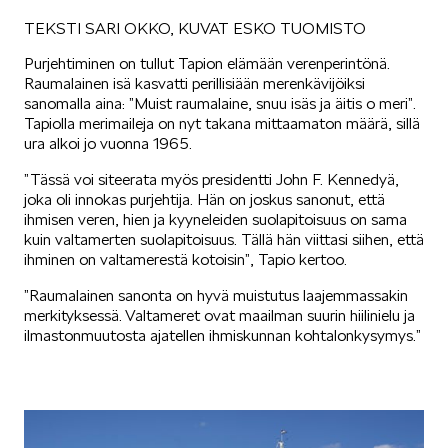
TEKSTI SARI OKKO, KUVAT ESKO TUOMISTO
SÄHKÖAUTOILU
Purjehtiminen on tullut Tapion elämään verenperintönä.
Raumalainen isä kasvatti perillisiään merenkävijöiksi
sanomalla aina: ”Muist raumalaine, snuu isäs ja äitis o meri”.
Tapiolla merimaileja on nyt takana mittaamaton määrä, sillä
ura alkoi jo vuonna 1965.
”Tässä voi siteerata myös presidentti John F. Kennedyä,
KOEAJOSSA
joka oli innokas purjehtija. Hän on joskus sanonut, että
ihmisen veren, hien ja kyyneleiden suolapitoisuus on sama
kuin valtamerten suolapitoisuus. Tällä hän viittasi siihen, että
ihminen on valtamerestä kotoisin”, Tapio kertoo.
”Raumalainen sanonta on hyvä muistutus laajemmassakin
merkityksessä. Valtameret ovat maailman suurin hiilinielu ja
ilmastonmuutosta ajatellen ihmiskunnan kohtalonkysymys.”
KAASUAUTOT