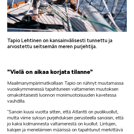
SCALA
Tapio Lehtinen on kansainvälisesti tunnettu ja
arvostettu seitsemän meren purjehtija.
KAMIQ
”Vielä on aikaa korjata tilanne”
Maailmanympärimatkoillaan Tapio on nähnyt muutamassa
vuosikymmenessä tapahtuneen valtamerien muutoksen
omakohtaisesti luonnon monimuotoisuuden kavetessa
vauhdilla.
KAROQ
”Sanoin kuusi vuotta sitten, että Atlantti on puolikuollut,
mutta viime syksyn purjehduksen perusteella sanoisin, että
jo kaksi kolmannesta valtamerestä on kuollut. Lintujen,
kalojen ja merieläimien määrissä on tapahtunut merkittävä