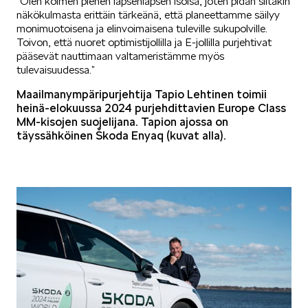
”Olen kolmen pienen lapsenlapsen isoisä, joten pidän siitäkin
näkökulmasta erittäin tärkeänä, että planeettamme säilyy
monimuotoisena ja elinvoimaisena tuleville sukupolville.
ELROQ
Toivon, että nuoret optimistijollilla ja E-jollilla purjehtivat
pääsevät nauttimaan valtameristämme myös
tulevaisuudessa.”
Maailmanympäripurjehtija Tapio Lehtinen toimii
heinä-elokuussa 2024 purjehdittavien Europe Class
MM-kisojen suojelijana. Tapion ajossa on
täyssähköinen Škoda Enyaq (kuvat alla).
EPIQ
PEAQ