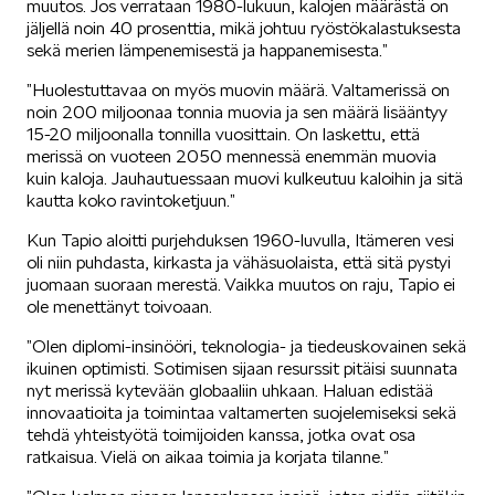
muutos. Jos verrataan 1980-lukuun, kalojen määrästä on
jäljellä noin 40 prosenttia, mikä johtuu ryöstökalastuksesta
KODIAQ
sekä merien lämpenemisestä ja happanemisesta.”
”Huolestuttavaa on myös muovin määrä. Valtamerissä on
noin 200 miljoonaa tonnia muovia ja sen määrä lisääntyy
15-20 miljoonalla tonnilla vuosittain. On laskettu, että
merissä on vuoteen 2050 mennessä enemmän muovia
kuin kaloja. Jauhautuessaan muovi kulkeutuu kaloihin ja sitä
kautta koko ravintoketjuun.”
SUPERB
Kun Tapio aloitti purjehduksen 1960-luvulla, Itämeren vesi
oli niin puhdasta, kirkasta ja vähäsuolaista, että sitä pystyi
juomaan suoraan merestä. Vaikka muutos on raju, Tapio ei
ole menettänyt toivoaan.
”Olen diplomi-insinööri, teknologia- ja tiedeuskovainen sekä
ikuinen optimisti. Sotimisen sijaan resurssit pitäisi suunnata
ENYAQ
nyt merissä kytevään globaaliin uhkaan. Haluan edistää
innovaatioita ja toimintaa valtamerten suojelemiseksi sekä
tehdä yhteistyötä toimijoiden kanssa, jotka ovat osa
ratkaisua. Vielä on aikaa toimia ja korjata tilanne.”