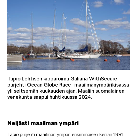
KUVASSA
MEIDÄN ŠKODAMME
Tapio Lehtisen kipparoima Galiana WithSecure
purjehti Ocean Globe Race -maailmanympärikisassa
yli seitsemän kuukauden ajan. Maaliin suomalainen
venekunta saapui huhtikuussa 2024.
ŠKODA PALVELEE
Neljästi maailman ympäri
Tapio purjehti maailman ympäri ensimmäisen kerran 1981