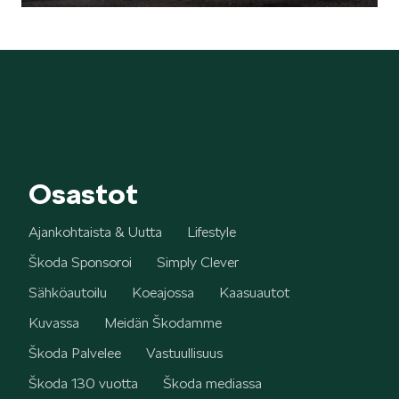
Osastot
Ajankohtaista & Uutta
Lifestyle
Škoda Sponsoroi
Simply Clever
Sähköautoilu
Koeajossa
Kaasuautot
Kuvassa
Meidän Škodamme
Škoda Palvelee
Vastuullisuus
Škoda 130 vuotta
Škoda mediassa