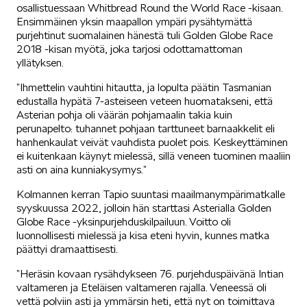
osallistuessaan Whitbread Round the World Race -kisaan.
Ensimmäinen yksin maapallon ympäri pysähtymättä
purjehtinut suomalainen hänestä tuli Golden Globe Race
VASTUULLISUUS
2018 -kisan myötä, joka tarjosi odottamattoman
yllätyksen.
”Ihmettelin vauhtini hitautta, ja lopulta päätin Tasmanian
edustalla hypätä 7-asteiseen veteen huomatakseni, että
Asterian pohja oli väärän pohjamaalin takia kuin
perunapelto: tuhannet pohjaan tarttuneet barnaakkelit eli
hanhenkaulat veivät vauhdista puolet pois. Keskeyttäminen
ŠKODA 130 VUOTTA
ei kuitenkaan käynyt mielessä, sillä veneen tuominen maaliin
asti on aina kunniakysymys.”
Kolmannen kerran Tapio suuntasi maailmanympärimatkalle
syyskuussa 2022, jolloin hän starttasi Asterialla Golden
Globe Race -yksinpurjehduskilpailuun. Voitto oli
luonnollisesti mielessä ja kisa eteni hyvin, kunnes matka
päättyi dramaattisesti.
ŠKODA MEDIASSA
”Heräsin kovaan rysähdykseen 76. purjehduspäivänä Intian
valtameren ja Eteläisen valtameren rajalla. Veneessä oli
vettä polviin asti ja ymmärsin heti, että nyt on toimittava