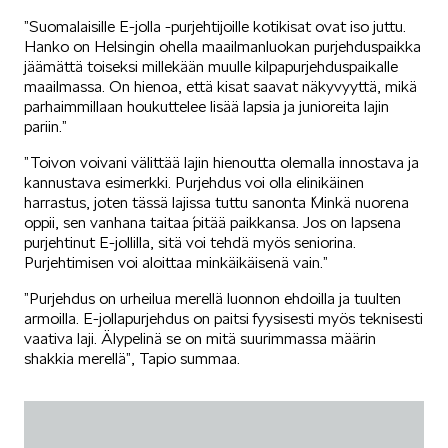
”Suomalaisille E-jolla -purjehtijoille kotikisat ovat iso juttu.
Hanko on Helsingin ohella maailmanluokan purjehduspaikka
jäämättä toiseksi millekään muulle kilpapurjehduspaikalle
maailmassa. On hienoa, että kisat saavat näkyvyyttä, mikä
parhaimmillaan houkuttelee lisää lapsia ja junioreita lajin
pariin.”
”Toivon voivani välittää lajin hienoutta olemalla innostava ja
kannustava esimerkki. Purjehdus voi olla elinikäinen
harrastus, joten tässä lajissa tuttu sanonta ´Minkä nuorena
oppii, sen vanhana taitaa´ pitää paikkansa. Jos on lapsena
purjehtinut E-jollilla, sitä voi tehdä myös seniorina.
Purjehtimisen voi aloittaa minkäikäisenä vain.”
”Purjehdus on urheilua merellä luonnon ehdoilla ja tuulten
armoilla. E-jollapurjehdus on paitsi fyysisesti myös teknisesti
vaativa laji. Älypelinä se on mitä suurimmassa määrin
shakkia merellä”, Tapio summaa.