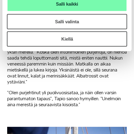
veneen turvallisesti sinne, mihin oli tarkoituskin ilman
Salli kaikki
ulkopuolista apua.”
Valtameripurjehduksissa kilpaileminen on Tapion mielestä
Salli valinta
lopulta oikeastaan sivuseikka. Meri on suurin vastustaja ja
siitä löytyy myös kisan lumo. Nopeus ja kisan voitto ovat
monen asian summia.
Kiellä
Tapiolta kysytään usein, miltä tuntuu olla kuukausitolkulla
yksin merellä. ”Koska olen intohimoinen purjehtija, on hienoa
saada tehdä loputtomasti sitä, mistä eniten nauttii. Nukun
veneessä paremmin kuin missään. Matkalla on aikaa
mietiskellä ja lukea kirjoja. Yksinäistä ei ole, sillä seurana
ovat linnut, kalat ja merinisäkkäät. Albatrossit ovat
ystäviäni.”
”Olen purjehtinut yli puolivuosisataa, ja näin ollen varsin
parantumaton tapaus”, Tapio sanoo hymyillen. ”Unelmoin
aina merestä ja seuraavista kisoista.”