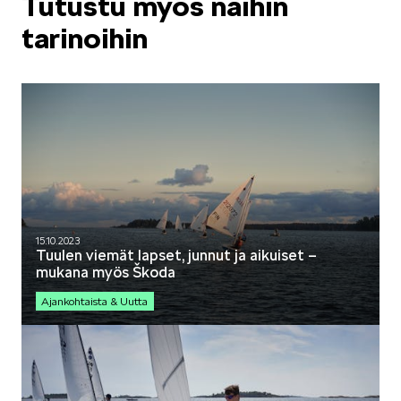
Tutustu myös näihin
tarinoihin
15.10.2023
Tuulen viemät lapset, junnut ja aikuiset –
mukana myös Škoda
Ajankohtaista & Uutta