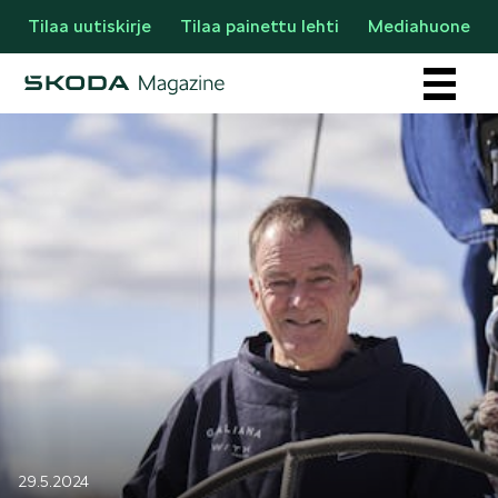
Tilaa uutiskirje
Tilaa painettu lehti
Mediahuone
Osastot
AJANKOHTAISTA & UUTTA
29.5.2024