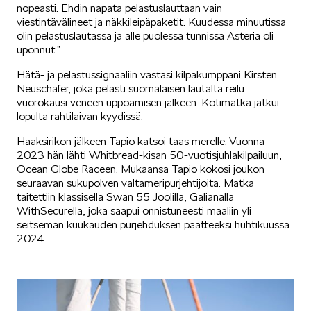
nopeasti. Ehdin napata pelastuslauttaan vain
viestintävälineet ja näkkileipäpaketit. Kuudessa minuutissa
olin pelastuslautassa ja alle puolessa tunnissa Asteria oli
uponnut.”
SPONSOROINTI & YHTEISTYÖ
Hätä- ja pelastussignaaliin vastasi kilpakumppani Kirsten
Neuschäfer, joka pelasti suomalaisen lautalta reilu
vuorokausi veneen uppoamisen jälkeen. Kotimatka jatkui
lopulta rahtilaivan kyydissä.
Haaksirikon jälkeen Tapio katsoi taas merelle. Vuonna
2023 hän lähti Whitbread-kisan 50-vuotisjuhlakilpailuun,
KLASSIKOT
Ocean Globe Raceen. Mukaansa Tapio kokosi joukon
seuraavan sukupolven valtameripurjehtijoita. Matka
taitettiin klassisella Swan 55 Joolilla, Galianalla
WithSecurella, joka saapui onnistuneesti maaliin yli
seitsemän kuukauden purjehduksen päätteeksi huhtikuussa
2024.
RALLI