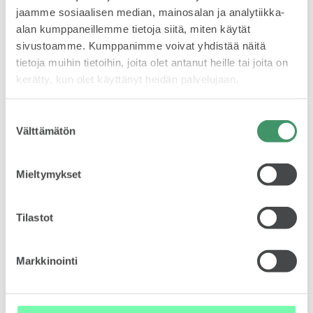
jaamme sosiaalisen median, mainosalan ja analytiikka-
alan kumppaneillemme tietoja siitä, miten käytät
sivustoamme. Kumppanimme voivat yhdistää näitä
tietoja muihin tietoihin, joita olet antanut heille tai joita on
kerätty, kun olet käyttänyt heidän palvelujaan.
Suostumuksen
Välttämätön
valinta
Mieltymykset
”Unelmoin aina merestä”
Tilastot
Tapio kutsuu purjehduksen vetovoimaa vapauden illuusioksi.
”Kun katselen kodin ikkunasta horisonttiin, voin ajatella
meneväni vaikka maailman ympäri. Jo pienet
Markkinointi
optimistijollapurjehtijat ovat veneensä kippareita ja voivat
itse valita suunnan. Vapauteen liittyy aina myös vastuu.
Purjehdukseen tulee valmistautua siten, että voi viedä