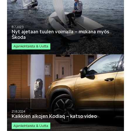
8.7.2023
Nyt ajetaan tuulen voimalla – mukana myös
Škoda
Ajankohtaista & Uutta
21.8.2024
Kaikkien aikojen Kodiaq – katso video
Ajankohtaista & Uutta