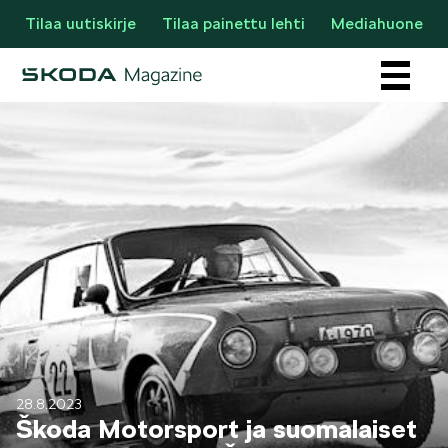
Tilaa uutiskirje
Tilaa painettu lehti
Mediahuone
Osastot
AJANKOHTAISTA & UUTTA
28.8.2023
Škoda Motorsport ja suomalaiset