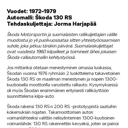
Vuodet: 1972–1979
SÄHKÖAUTOILU
Automalli: Škoda 130 RS
Tehdaskuljettaja: Jorma Harjapää
Škoda Motorsportin ja suomalaisten rallikuljettajien välille
muodostui jo yli puolivuosisataa sitten yhteistyöosaamisen
suhde, joka jatkuu tänäkin päivänä. Suomalaiskuljettajat
ovat vuodesta 1960 kilpailleet ja toimineet lähes jokaisen
KOEAJOSSA
Škoda-ralliautomallin kehitystyössä.
Jos mittariksi otetaan menestyminen omassa luokassa,
Škodan vuonna 1976 ryhmään 2 luokittelema takavetoinen
Škoda 130 RS on maailman menestynein ja nopein 1300-
kuutioisella moottorilla varustettu ralliauto. Kysymyksessä
oli myös Škodan ensimmäinen erityisesti rallikäyttöön
suunnittelema kilpa-auto.
KAASUAUTOT
Škoda rakensi 130 RS:n 200 RS -prototyypistä saatuihin
kokemuksiin nojaten. Takamoottorisen auton
voimanlähteeksi valittiin nelisylinterinen 1300-kuutioinen
voimanlähde. 130 RS rakennettiin kevyeksi, joten se painoi