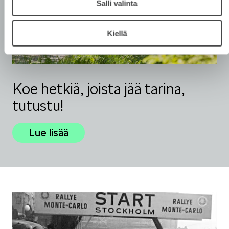
Salli valinta
Mallit
Kiellä
Koe hetkiä, joista jää tarina,
FABIA
tutustu!
Lue lisää
OCTAVIA