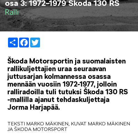
osa 3: 1972–1979 Škoda 130 RS
LIFESTYLE
Ralli
Share
Facebook
Twitter
ŠKODA SPONSOROI
Škoda Motorsportin ja suomalaisten
rallikuljettajien uraa seuraavan
juttusarjan kolmannessa osassa
mennään vuosiin 1972-1977, jolloin
ralliradoilla tuli tutuksi Škoda 130 RS
-mallilla ajanut tehdaskuljettaja
SIMPLY CLEVER
Jorma Harjapää.
TEKSTI MARKO MÄKINEN, KUVAT MARKO MÄKINEN
JA ŠKODA MOTORSPORT