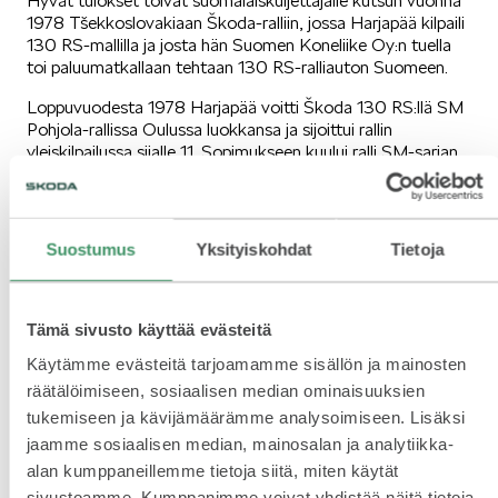
Hyvät tulokset toivat suomalaiskuljettajalle kutsun vuonna
1978 Tšekkoslovakiaan Škoda-ralliin, jossa Harjapää kilpaili
130 RS-mallilla ja josta hän Suomen Koneliike Oy:n tuella
toi paluumatkallaan tehtaan 130 RS-ralliauton Suomeen.
VASTUULLISUUS
Loppuvuodesta 1978 Harjapää voitti Škoda 130 RS:llä SM
Pohjola-rallissa Oulussa luokkansa ja sijoittui rallin
yleiskilpailussa sijalle 11. Sopimukseen kuului ralli SM-sarjan
talvikausi 1979, josta tuloksena oli kolme luokkavoittoa
sekä SM Riihimäki- ja SM Hankiralleista sijat 14 ja 16
yleiskilpailussa.
ŠKODA 130 VUOTTA
Suostumus
Yksityiskohdat
Tietoja
Lue
osa 1 tästä linkistä:
1960-1963 Škoda Octavia TS
Lue osa 2 tästä linkistä:
1970-1976
Škoda110
Tämä sivusto käyttää evästeitä
Käytämme evästeitä tarjoamamme sisällön ja mainosten
räätälöimiseen, sosiaalisen median ominaisuuksien
ŠKODA MEDIASSA
tukemiseen ja kävijämäärämme analysoimiseen. Lisäksi
jaamme sosiaalisen median, mainosalan ja analytiikka-
alan kumppaneillemme tietoja siitä, miten käytät
sivustoamme. Kumppanimme voivat yhdistää näitä tietoja