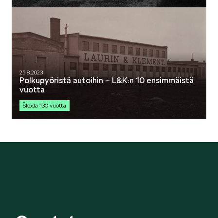
KODIAQ
25.8.2023
Polkupyöristä autoihin – L&K:n 10 ensimmäistä
vuotta
SUPERB
Škoda 130 vuotta
ENYAQ