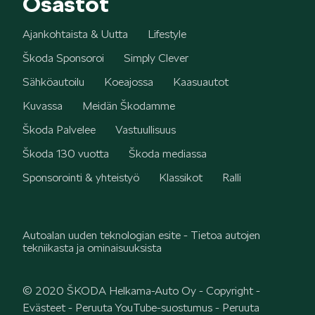
Osastot
Ajankohtaista & Uutta
Lifestyle
ELROQ
Škoda Sponsoroi
Simply Clever
Sähköautoilu
Koeajossa
Kaasuautot
Kuvassa
Meidän Škodamme
Škoda Palvelee
Vastuullisuus
EPIQ
Škoda 130 vuotta
Škoda mediassa
Sponsorointi & yhteistyö
Klassikot
Ralli
Autoalan uuden teknologian esite - Tietoa autojen
tekniikasta ja ominaisuuksista
PEAQ
© 2020 ŠKODA Helkama-Auto Oy -
Copyright
-
Evästeet
-
Peruuta YouTube-suostumus
-
Peruuta