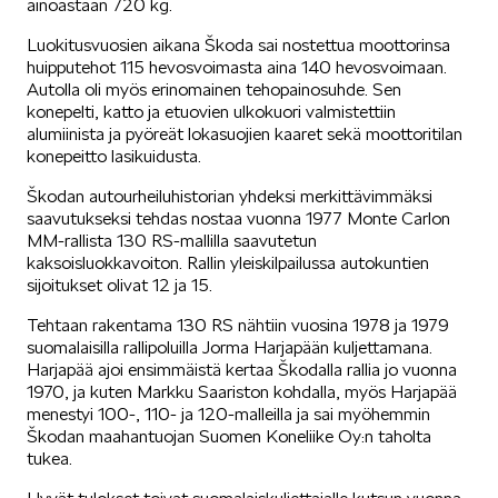
ainoastaan 720 kg.
Luokitusvuosien aikana Škoda sai nostettua moottorinsa
KUVASSA
huipputehot 115 hevosvoimasta aina 140 hevosvoimaan.
Autolla oli myös erinomainen tehopainosuhde. Sen
konepelti, katto ja etuovien ulkokuori valmistettiin
alumiinista ja pyöreät lokasuojien kaaret sekä moottoritilan
konepeitto lasikuidusta.
Škodan autourheiluhistorian yhdeksi merkittävimmäksi
saavutukseksi tehdas nostaa vuonna 1977 Monte Carlon
MEIDÄN ŠKODAMME
MM-rallista 130 RS-mallilla saavutetun
kaksoisluokkavoiton. Rallin yleiskilpailussa autokuntien
sijoitukset olivat 12 ja 15.
Tehtaan rakentama 130 RS nähtiin vuosina 1978 ja 1979
suomalaisilla rallipoluilla Jorma Harjapään kuljettamana.
Harjapää ajoi ensimmäistä kertaa Škodalla rallia jo vuonna
1970, ja kuten Markku Saariston kohdalla, myös Harjapää
ŠKODA PALVELEE
menestyi 100-, 110- ja 120-malleilla ja sai myöhemmin
Škodan maahantuojan Suomen Koneliike Oy:n taholta
tukea.