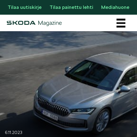
Tilaa uutiskirje
Tilaa painettu lehti
Mediahuone
Osastot
AJANKOHTAISTA & UUTTA
6.11.2023