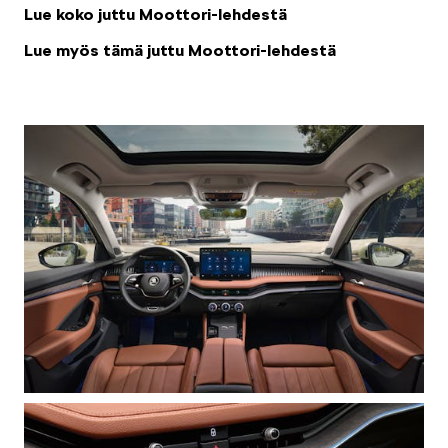
Lue koko juttu Moottori-lehdestä
Lue myös tämä juttu Moottori-lehdestä
KUVASSA
MEIDÄN ŠKODAMME
ŠKODA PALVELEE