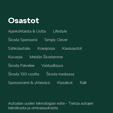
Osastot
Ajankohtaista & Uutta
Lifestyle
Škoda Sponsoroi
Simply Clever
Sähköautoilu
Koeajossa
Kaasuautot
Kuvassa
Meidän Škodamme
Škoda Palvelee
Vastuullisuus
Škoda 130 vuotta
Škoda mediassa
Sponsorointi & yhteistyö
Klassikot
Ralli
Autoalan uuden teknologian esite - Tietoa autojen
tekniikasta ja ominaisuuksista