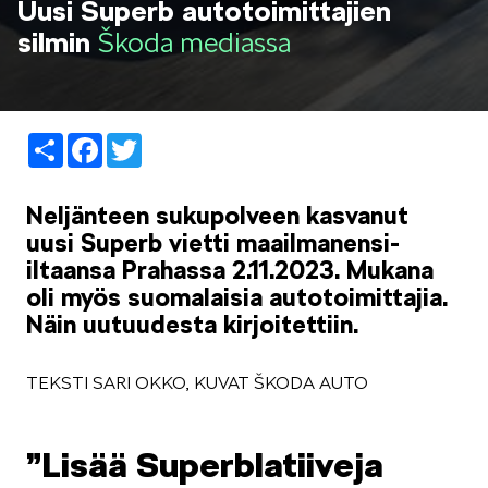
Uusi Superb autotoimittajien
LIFESTYLE
silmin
Škoda mediassa
Share
Facebook
Twitter
ŠKODA SPONSOROI
Neljänteen sukupolveen kasvanut
uusi Superb vietti maailmanensi-
iltaansa Prahassa 2.11.2023. Mukana
oli myös suomalaisia autotoimittajia.
Näin uutuudesta kirjoitettiin.
SIMPLY CLEVER
TEKSTI SARI OKKO, KUVAT ŠKODA AUTO
”Lisää Superblatiiveja