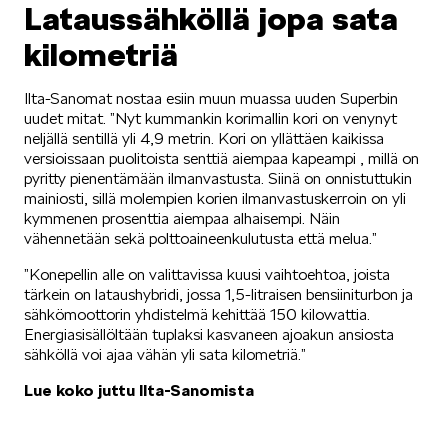
Lataussähköllä jopa sata
kilometriä
Ilta-Sanomat nostaa esiin muun muassa uuden Superbin
uudet mitat. ”Nyt kummankin korimallin kori on venynyt
neljällä sentillä yli 4,9 metrin. Kori on yllättäen kaikissa
versioissaan puolitoista senttiä aiempaa kapeampi , millä on
pyritty pienentämään ilmanvastusta. Siinä on onnistuttukin
mainiosti, sillä molempien korien ilmanvastuskerroin on yli
kymmenen prosenttia aiempaa alhaisempi. Näin
vähennetään sekä polttoaineenkulutusta että melua.”
”Konepellin alle on valittavissa kuusi vaihtoehtoa, joista
tärkein on lataushybridi, jossa 1,5-litraisen bensiiniturbon ja
sähkömoottorin yhdistelmä kehittää 150 kilowattia.
Energiasisällöltään tuplaksi kasvaneen ajoakun ansiosta
sähköllä voi ajaa vähän yli sata kilometriä.”
Lue koko juttu Ilta-Sanomista