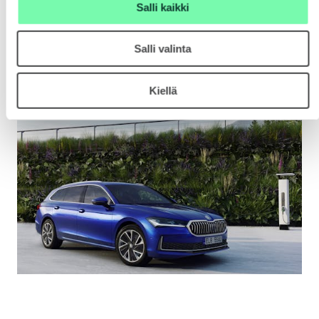
Salli kaikki
ELROQ
Salli valinta
Kiellä
EPIQ
PEAQ