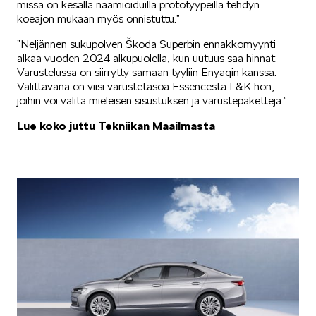
missä on kesällä naamioiduilla prototyypeillä tehdyn
koeajon mukaan myös onnistuttu.”
Mallit
”Neljännen sukupolven Škoda Superbin ennakkomyynti
alkaa vuoden 2024 alkupuolella, kun uutuus saa hinnat.
Varustelussa on siirrytty samaan tyyliin Enyaqin kanssa.
Valittavana on viisi varustetasoa Essencestä L&K:hon,
joihin voi valita mieleisen sisustuksen ja varustepaketteja.”
FABIA
Lue koko juttu Tekniikan Maailmasta
OCTAVIA