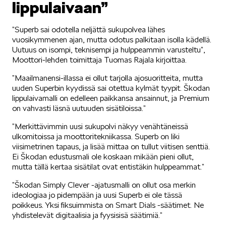
lippulaivaan”
SÄHKÖAUTOILU
”Superb sai odotella neljättä sukupolvea lähes
vuosikymmenen ajan, mutta odotus palkitaan isolla kädellä.
Uutuus on isompi, teknisempi ja hulppeammin varusteltu”,
Moottori-lehden toimittaja Tuomas Rajala kirjoittaa.
”Maailmanensi-illassa ei ollut tarjolla ajosuoritteita, mutta
uuden Superbin kyydissä sai otettua kylmät tyypit. Škodan
KOEAJOSSA
lippulaivamalli on edelleen paikkansa ansainnut, ja Premium
on vahvasti läsnä uutuuden sisätiloissa.”
”Merkittävimmin uusi sukupolvi näkyy venähtäneissä
ulkomitoissa ja moottoritekniikassa. Superb on liki
viisimetrinen tapaus, ja lisää mittaa on tullut viitisen senttiä.
Ei Škodan edustusmali ole koskaan mikään pieni ollut,
mutta tällä kertaa sisätilat ovat entistäkin hulppeammat.”
KAASUAUTOT
”Škodan Simply Clever -ajatusmalli on ollut osa merkin
ideologiaa jo pidempään ja uusi Superb ei ole tässä
poikkeus. Yksi fiksuimmista on Smart Dials -säätimet. Ne
yhdistelevät digitaalisia ja fyysisisä säätimiä.”