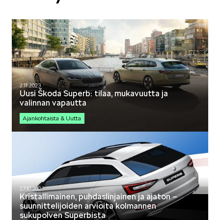
2.11.2023
Uusi Škoda Superb: tilaa, mukavuutta ja
valinnan vapautta
Ajankohtaista & Uutta
27.10.2023
Kristallimainen, puhdaslinjainen ja ajaton –
suunnittelijoiden arvioita kolmannen
sukupolven Superbista