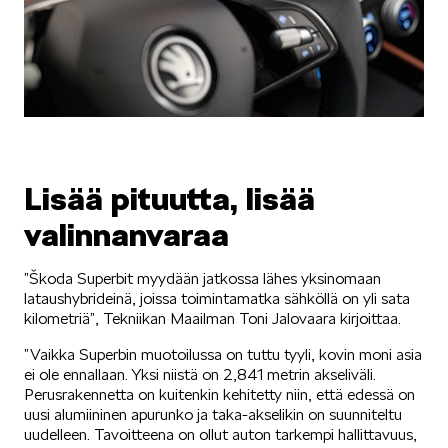
SPONSOROINTI & YHTEISTYÖ
Lisää pituutta, lisää
valinnanvaraa
KLASSIKOT
”Škoda Superbit myydään jatkossa lähes yksinomaan
lataushybrideinä, joissa toimintamatka sähköllä on yli sata
kilometriä”, Tekniikan Maailman Toni Jalovaara kirjoittaa.
”Vaikka Superbin muotoilussa on tuttu tyyli, kovin moni asia
ei ole ennallaan. Yksi niistä on 2,841 metrin akseliväli.
RALLI
Perusrakennetta on kuitenkin kehitetty niin, että edessä on
uusi alumiininen apurunko ja taka-akselikin on suunniteltu
uudelleen. Tavoitteena on ollut auton tarkempi hallittavuus,