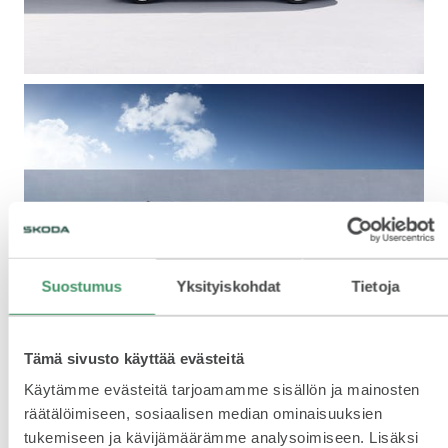
SCALA
KAMIQ
Suostumus
Yksityiskohdat
Tietoja
KAROQ
Tämä sivusto käyttää evästeitä
Käytämme evästeitä tarjoamamme sisällön ja mainosten
räätälöimiseen, sosiaalisen median ominaisuuksien
Jotain uutta, jotain tuttua
tukemiseen ja kävijämäärämme analysoimiseen. Lisäksi