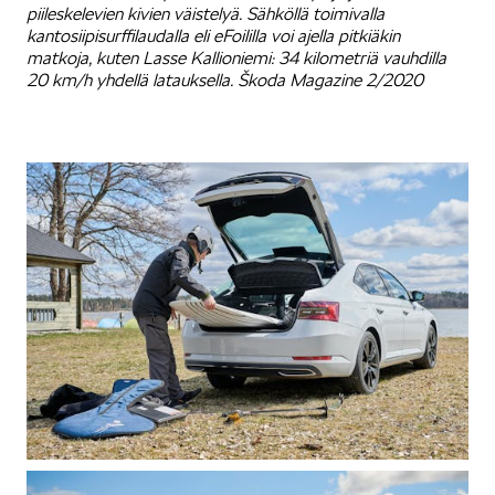
piileskelevien kivien väistelyä. Sähköllä toimivalla
kantosiipisurffilaudalla eli eFoililla voi ajella pitkiäkin
matkoja, kuten Lasse Kallioniemi: 34 kilometriä vauhdilla
20 km/h yhdellä latauksella. Škoda Magazine 2/2020