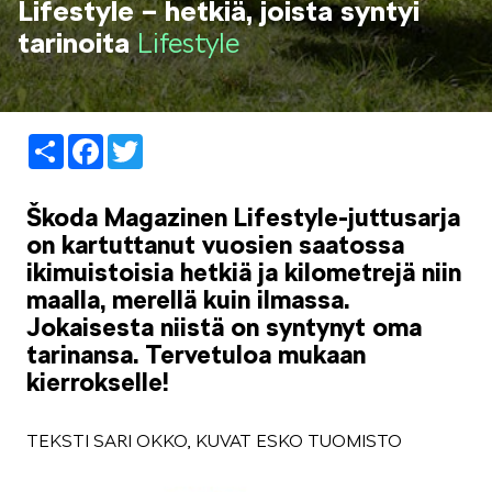
Lifestyle – hetkiä, joista syntyi
LIFESTYLE
tarinoita
Lifestyle
Share
Facebook
Twitter
ŠKODA SPONSOROI
Škoda Magazinen Lifestyle-juttusarja
on kartuttanut vuosien saatossa
ikimuistoisia hetkiä ja kilometrejä niin
maalla, merellä kuin ilmassa.
Jokaisesta niistä on syntynyt oma
tarinansa. Tervetuloa mukaan
SIMPLY CLEVER
kierrokselle!
TEKSTI SARI OKKO, KUVAT ESKO TUOMISTO