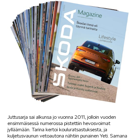
SÄHKÖAUTOILU
KOEAJOSSA
KAASUAUTOT
Juttusarja sai alkunsa jo vuonna 2011, jolloin vuoden
ensimmäisessä numerossa pistettiin hevosvoimat
jylläämään. Tarina kertoi kouluratsastuksesta, ja
kuljetusvaunun vetoautona nähtiin punainen Yeti. Samana