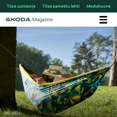
Tilaa uutiskirje
Tilaa painettu lehti
Mediahuone
Osastot
AJANKOHTAISTA & UUTTA
3.10.2023