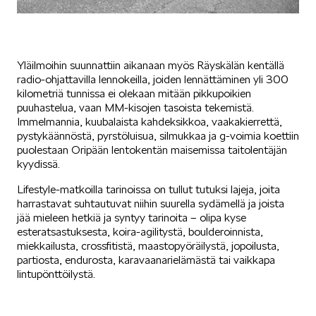
Yläilmoihin suunnattiin aikanaan myös Räyskälän kentällä
radio-ohjattavilla lennokeilla, joiden lennättäminen yli 300
kilometriä tunnissa ei olekaan mitään pikkupoikien
puuhastelua, vaan MM-kisojen tasoista tekemistä.
Immelmannia, kuubalaista kahdeksikkoa, vaakakierrettä,
pystykäännöstä, pyrstöluisua, silmukkaa ja g-voimia koettiin
puolestaan Oripään lentokentän maisemissa taitolentäjän
kyydissä.
Lifestyle-matkoilla tarinoissa on tullut tutuksi lajeja, joita
harrastavat suhtautuvat niihin suurella sydämellä ja joista
jää mieleen hetkiä ja syntyy tarinoita – olipa kyse
esteratsastuksesta, koira-agilitystä, boulderoinnista,
miekkailusta, crossfitistä, maastopyöräilystä, jopoilusta,
partiosta, endurosta, karavaanarielämästä tai vaikkapa
lintupönttöilystä.