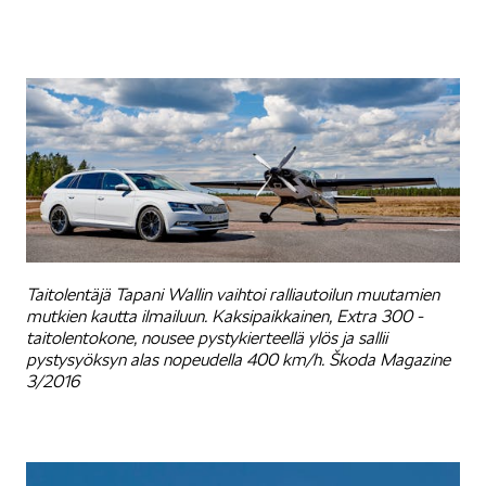
ELROQ
EPIQ
Taitolentäjä Tapani Wallin vaihtoi ralliautoilun muutamien
mutkien kautta ilmailuun. Kaksipaikkainen, Extra 300 -
taitolentokone, nousee pystykierteellä ylös ja sallii
pystysyöksyn alas nopeudella 400 km/h. Škoda Magazine
3/2016
PEAQ