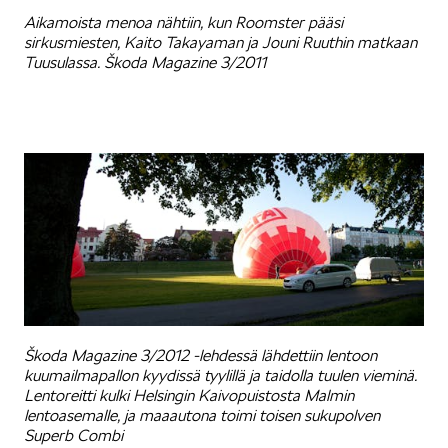
Aikamoista menoa nähtiin, kun Roomster pääsi
sirkusmiesten, Kaito Takayaman ja Jouni Ruuthin matkaan
Mallit
Tuusulassa. Škoda Magazine 3/2011
FABIA
OCTAVIA
Škoda Magazine 3/2012 -lehdessä lähdettiin lentoon
kuumailmapallon kyydissä tyylillä ja taidolla tuulen vieminä.
Lentoreitti kulki Helsingin Kaivopuistosta Malmin
lentoasemalle, ja maaautona toimi toisen sukupolven
Superb Combi