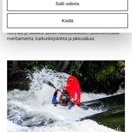
Salli valinta
ammattikalastuksen, meripelastuksen, kantosiipisurffauksen
ja perhokalastuksen näkökulmasta.
Kärrynpyörät Kymijoen ”kinkkubingolla” eivät hevin unohdu,
Kiellä
eivät myöskään ne aallokot, joissa lähdettiin kokemaan
isorysää ja saaliiksi saatiin kalastuskauden päätösreissulla
meritaimenta, karkurikirjolohta ja pikkusiikaa.