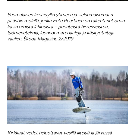
Suomalaisen kesäidyllin ytimeen ja sielunmaisemaan
päästiin mökillä, jonka Eetu Puurtinen on rakentanut omin
käsin omista lähipuista – perinteistä hirrenveistoa,
työmenetelmiä, luonnonmateriaaleja ja käsityötaitoja
vaalien. Škoda Magazine 2/2019
Kirkkaat vedet helpottavat vesillä liitelyä ja järvessä