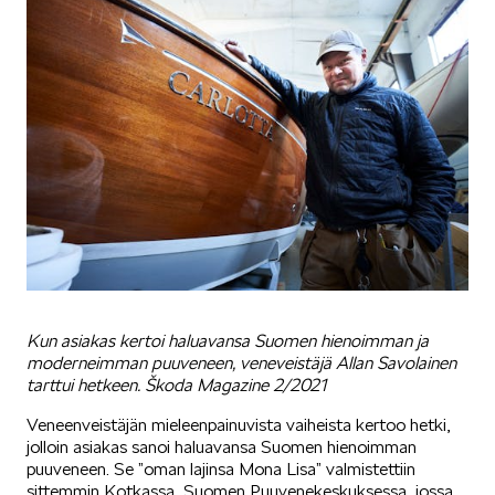
Kun asiakas kertoi haluavansa Suomen hienoimman ja
moderneimman puuveneen, veneveistäjä Allan Savolainen
tarttui hetkeen. Škoda Magazine 2/2021
Veneenveistäjän mieleenpainuvista vaiheista kertoo hetki,
jolloin asiakas sanoi haluavansa Suomen hienoimman
puuveneen. Se ”oman lajinsa Mona Lisa” valmistettiin
sittemmin Kotkassa, Suomen Puuvenekeskuksessa, jossa