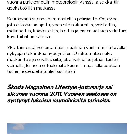
vuonna purjelennettiin meteorologin kanssa ja seikkailtiin
geokätköilijän matkassa.
KUVASSA
Seuraavana vuonna hämmästeltiin poliisiauto-Octaviaa,
jota ei koskaan ajettu, vaan sitä nikkaroitiin, veistettiin,
mallinnettiin, kaavoitettiin, hiottiin ja ennen kaikkea virkattiin
kuvataiteilijan käsissä.
Yksi tarinoista vei lentämään maailman vanhimmalla tavalla
nykyajan tekniikkaa hyödyntäen. Unohtumattomaksi
matkan teki jo oivallus siitä, että vaikka kuljetaan tuulen
MEIDÄN ŠKODAMME
voimalla, lennolla ei tuule, sillä kuumailmapallolla edetään
tuulen nopeudella tuulen suuntaan.
Škoda Magazinen Lifestyle-juttusarja sai
alkunsa vuonna 2011. Vuosien saatossa on
syntynyt lukuisia vauhdikkaita tarinoita.
ŠKODA PALVELEE