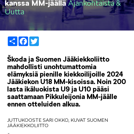
kanssa MM-jäällä
Ajankohtaista &
LIFESTYLE
Uutta
Share
Facebook
Twitter
ŠKODA SPONSOROI
Škoda ja Suomen Jääkiekkoliitto
mahdollisti unohtumattomia
elämyksiä pienille kiekkoilijoille 2024
Jääkiekon U18 MM-kisoissa. Noin 200
lasta ikäluokista U9 ja U10 pääsi
saattamaan Pikkuleijonia MM-jäälle
SIMPLY CLEVER
ennen otteluiden alkua.
JUTTUKOOSTE SARI OKKO, KUVAT SUOMEN
JÄÄKIEKKOLIITTO