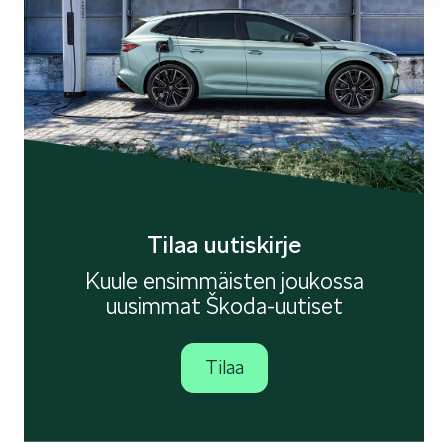
SCALA
KAMIQ
Tilaa uutiskirje
Kuule ensimmäisten joukossa
uusimmat Škoda-uutiset
KAROQ
Tilaa