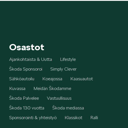
Osastot
Ajankohtaista & Uutta
Lifestyle
Škoda Sponsoroi
Simply Clever
Sähköautoilu
Koeajossa
Kaasuautot
Kuvassa
Meidän Škodamme
Škoda Palvelee
Vastuullisuus
Škoda 130 vuotta
Škoda mediassa
Sponsorointi & yhteistyö
Klassikot
Ralli