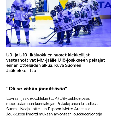
KUVASSA
MEIDÄN ŠKODAMME
U9- ja U10 -ikäluokkien nuoret kiekkoilijat
vastaanottivat MM-jäälle U18-joukkueen pelaajat
ennen otteluiden alkua. Kuva Suomen
Jääkiekkoliitto
"Oli se vähän jännittävää"
ŠKODA PALVELEE
Loviisan jääkiekkoklubin (LJK) U9-joukkue pääsi
muodostamaan kunniakujan Pikkuleijonien luistellessa
Suomi -Norja -otteluun Espoon Metro Areenalla.
Joukkueen ilmoitti mukaan arvontaan joukkueenjohtaja