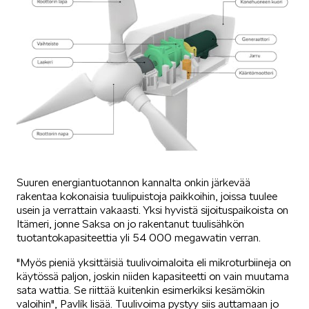
VASTUULLISUUS
ŠKODA 130 VUOTTA
Suuren energiantuotannon kannalta onkin järkevää
rakentaa kokonaisia tuulipuistoja paikkoihin, joissa tuulee
usein ja verrattain vakaasti. Yksi hyvistä sijoituspaikoista on
Itämeri, jonne Saksa on jo rakentanut tuulisähkön
tuotantokapasiteettia yli 54 000 megawatin verran.
ŠKODA MEDIASSA
"Myös pieniä yksittäisiä tuulivoimaloita eli mikroturbiineja on
käytössä paljon, joskin niiden kapasiteetti on vain muutama
sata wattia. Se riittää kuitenkin esimerkiksi kesämökin
valoihin", Pavlík lisää. Tuulivoima pystyy siis auttamaan jo