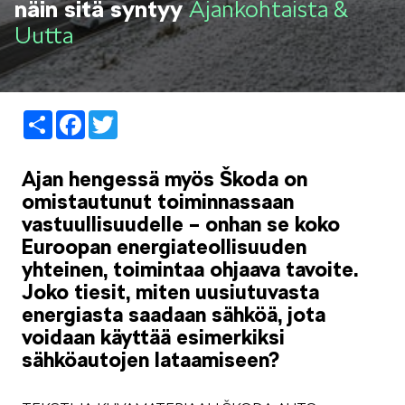
näin sitä syntyy
Ajankohtaista &
LIFESTYLE
Uutta
Share
Facebook
Twitter
ŠKODA SPONSOROI
Ajan hengessä myös Škoda on
omistautunut toiminnassaan
vastuullisuudelle – onhan se koko
Euroopan energiateollisuuden
yhteinen, toimintaa ohjaava tavoite.
Joko tiesit, miten uusiutuvasta
SIMPLY CLEVER
energiasta saadaan sähköä, jota
voidaan käyttää esimerkiksi
sähköautojen lataamiseen?