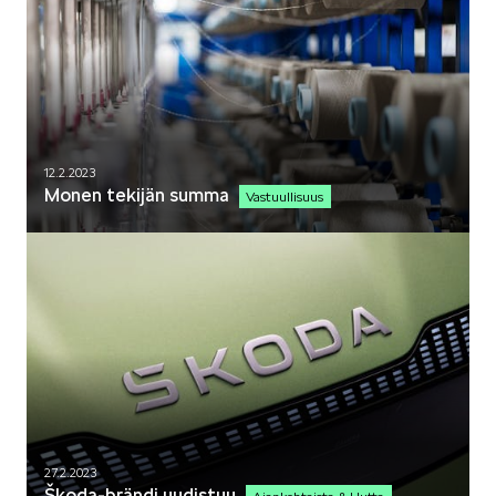
12.2.2023
Monen tekijän summa
Vastuullisuus
27.2.2023
Škoda-brändi uudistuu