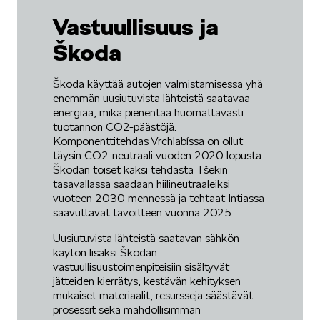
Vastuullisuus ja
Škoda
Škoda käyttää autojen valmistamisessa yhä
enemmän uusiutuvista lähteistä saatavaa
energiaa, mikä pienentää huomattavasti
tuotannon CO2-päästöjä.
Komponenttitehdas Vrchlabíssa on ollut
täysin CO2-neutraali vuoden 2020 lopusta.
Škodan toiset kaksi tehdasta Tšekin
tasavallassa saadaan hiilineutraaleiksi
vuoteen 2030 mennessä ja tehtaat Intiassa
saavuttavat tavoitteen vuonna 2025.
Uusiutuvista lähteistä saatavan sähkön
käytön lisäksi Škodan
vastuullisuustoimenpiteisiin sisältyvät
jätteiden kierrätys, kestävän kehityksen
mukaiset materiaalit, resursseja säästävät
prosessit sekä mahdollisimman