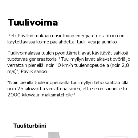
KUVASSA
Tuulivoima
Petr Pavlíkin mukaan uusiutuvan energian tuotantoon on
käytettävissä kolme päälähdettä: tuuli, vesi ja aurinko.
Tuulivoimalassa tuulen pyörittämät lavat käyttävät sähköä
tuottavaa generaattoria. "Tuulimyllyn lavat alkavat pyöriä jo
MEIDÄN ŠKODAMME
verrattain pienellä, noin 10 km/h tuulennopeudella (noin 2,8
m/s)", Pavlík sanoo.
"Näin pienillä tuulennopeuksilla tuulimyllyn teho saattaa olla
noin 25 kilowattia verrattuna siihen, että se on suunniteltu
2000 kilowatin maksimiteholle."
ŠKODA PALVELEE