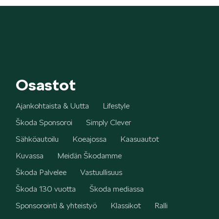
Osastot
Ajankohtaista & Uutta
Lifestyle
Škoda Sponsoroi
Simply Clever
Sähköautoilu
Koeajossa
Kaasuautot
Kuvassa
Meidän Škodamme
Škoda Palvelee
Vastuullisuus
Škoda 130 vuotta
Škoda mediassa
Sponsorointi & yhteistyö
Klassikot
Ralli