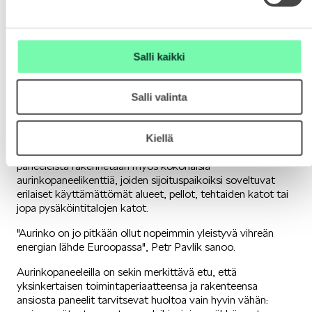
Salli kaikki
Aurinkovoima
Salli valinta
Pavlíkin mukaan aurinkovoimaloilla on uusiutuvan energian
lähteistä suurin tulevaisuus. Melkein kuka tahansa voi
Kiellä
asennuttaa aurinkopaneelit talonsa katolle. Samanlaisista
paneeleista rakennetaan myös kokonaisia
aurinkopaneelikenttiä, joiden sijoituspaikoiksi soveltuvat
erilaiset käyttämättömät alueet, pellot, tehtaiden katot tai
jopa pysäköintitalojen katot.
"Aurinko on jo pitkään ollut nopeimmin yleistyvä vihreän
energian lähde Euroopassa", Petr Pavlík sanoo.
Aurinkopaneeleilla on sekin merkittävä etu, että
yksinkertaisen toimintaperiaatteensa ja rakenteensa
ansiosta paneelit tarvitsevat huoltoa vain hyvin vähän: