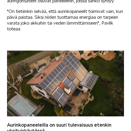
auringonsäteet osuvat paneeleihin, joissa sähkö syntyy.
"On tietenkin selvää, että aurinkopaneelit toimivat vain, kun
päivä paistaa. Siksi niiden tuottamaa energiaa on tarpeen
varata joko akkuihin tai veden lämmittämiseen", Pavlík
toteaa.
Aurinkopaneeleilla on suuri tulevaisuus etenkin
yksityiskäytössä.