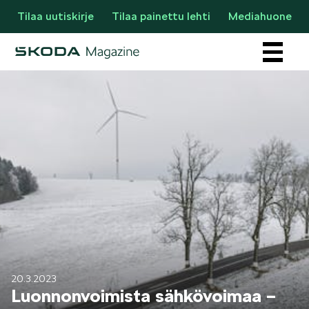
Tilaa uutiskirje
Tilaa painettu lehti
Mediahuone
Osastot
AJANKOHTAISTA & UUTTA
20.3.2023
Luonnonvoimista sähkövoimaa –