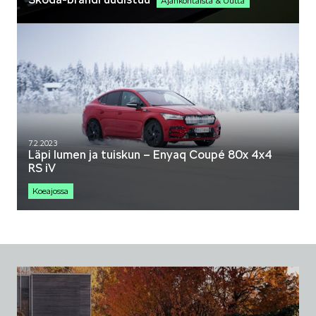
Ajankohtaista & Uutta
7.2.2023
Läpi lumen ja tuiskun – Enyaq Coupé 80x 4x4
RS iV
Koeajossa