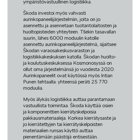
ympäristövastuullinen logistiikka.
Škoda investoi myös vahvasti
aurinkopaneelijärjestelmiin, joita on jo
asennettu ja asennetaan tuotantolaitosten ja
huoltopisteiden yhteyteen. Tšekin tasavallan
suurin, lähes 6000 moduulin katolle
asennettu aurinkopaneelijärjestelmä, sijaitsee
Škodan varaosakeskusvaraston ja
logistiikkakeskuksen katolla. Škodan huolto-
ja koulutuskeskuksessa Kosmonosyssä on
ollut oma järjestelmänsä jo vuodesta 2020.
Aurinkopaneelit ovat käytössä myös Intian
Punen tehtaalla: yhteensä peräti 25 770
moduulia.
Myös älykäs logistiikka auttaa parantamaan
vastuullista toimintaa. Škoda käyttää osien
ja komponenttien kierrätyskelpoisia
pakkausmateriaaleja. Korkea kierrätysaste ja
jo kierrätettyjen tai kierrätyskelpoisten
materiaalien runsas käyttö auttaa
pienentämään päästöjä entisestään.