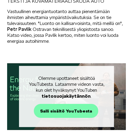
TEKSTI JA KUVAMATERIAALI ŠKODA AUTO
Vastuullinen energiantuotanto auttaa pienentämään
SÄHKÖAUTOILU
ihmisten aiheuttamia ympäristövaikutuksia. Se on tie
tulevaisuuteen. "Luonto on kallisarvoisinta, mitä meillä on",
Petr Pavlík
Ostravan teknillisestä yliopistosta sanoo.
Katso video, jossa Pavlík kertoo, miten luonto voi luoda
energiaa autoihimme.
KOEAJOSSA
Olemme upottaneet sisältöä
YouTubesta. Lataamme videon vasta,
kun olet hyväksynyt YouTuben
tietosuojakäytännön
.
KAASUAUTOT
Salli sisältö YouTubesta