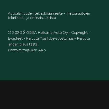
Autoalan uuden teknologian esite - Tietoa autojen
tekniikasta ja ominaisuuksista
© 2020 ŠKODA Helkama-Auto Oy -
Copyright
-
Evästeet
-
Peruuta YouTube-suostumus
-
Peruuta
lehden tilaus tästä
Päätoimittaja Kari Aalo