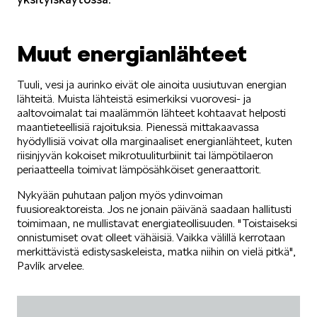
Muut energianlähteet
Tuuli, vesi ja aurinko eivät ole ainoita uusiutuvan energian
lähteitä. Muista lähteistä esimerkiksi vuorovesi- ja
aaltovoimalat tai maalämmön lähteet kohtaavat helposti
maantieteellisiä rajoituksia. Pienessä mittakaavassa
hyödyllisiä voivat olla marginaaliset energianlähteet, kuten
riisinjyvän kokoiset mikrotuuliturbiinit tai lämpötilaeron
periaatteella toimivat lämpösähköiset generaattorit.
Nykyään puhutaan paljon myös ydinvoiman
fuusioreaktoreista. Jos ne jonain päivänä saadaan hallitusti
toimimaan, ne mullistavat energiateollisuuden. "Toistaiseksi
onnistumiset ovat olleet vähäisiä. Vaikka välillä kerrotaan
merkittävistä edistysaskeleista, matka niihin on vielä pitkä",
Pavlík arvelee.