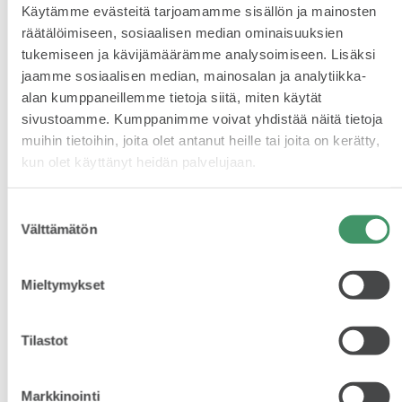
Käytämme evästeitä tarjoamamme sisällön ja mainosten
räätälöimiseen, sosiaalisen median ominaisuuksien
tukemiseen ja kävijämäärämme analysoimiseen. Lisäksi
jaamme sosiaalisen median, mainosalan ja analytiikka-
alan kumppaneillemme tietoja siitä, miten käytät
sivustoamme. Kumppanimme voivat yhdistää näitä tietoja
Kuka Petr Pavlík?
muihin tietoihin, joita olet antanut heille tai joita on kerätty,
Petr Pavlík työskentelee apulaisprofessorina
kun olet käyttänyt heidän palvelujaan.
Ostravan teknillisen yliopiston koneteknisen
tiedekunnan voimatekniikan laitoksella.
Suostumuksen
Opettamisen ohella hän toimii kandidaatin-
Välttämätön
valinta
ja pro gradu -tutkielmia tekevien
opiskelijoiden mentorina. Tutkimustyössään
hän on erikoistunut polttomoottoreihin ja
Mieltymykset
turbiineihin, lämpötekniikkaan sekä sähkön ja
lämmön yhteistuotantoyksikköjen käytön
kehittämiseen. Opetus- ja tutkimustyön
Tilastot
ohella hän antaa aikaansa tekniikan ja
energian aiheiden popularisointiin vetämällä
työpajoja, joita on katsellut jo yli 8000
ihmistä.
Markkinointi