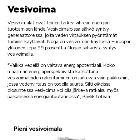
Vesivoima
KODIAQ
Vesivoimalat ovat toinen tärkeä vihreän energian
tuottamisen lähde. Vesivoimaloissa sähkö syntyy
generaattoreissa, joita veden virtauksen pyörittämät
turbiinit käyttävät. Norja on vesivoiman käytössä Euroopan
ykkönen: jopa 99 prosenttia Norjan sähköstä syntyy
vesivoimalla.
SUPERB
"Vaikka vedellä on valtava energiapotentiaali. Koko
maailman energiaperspektiivistä katsottuna
vesivoimaloiden rakentaminen on järkevää vain paikkoihin,
jossa vedenvirtaus on todella suurta. Silti oikeissa
olosuhteissa vesivoima voi olla järkevä ratkaisu myös
paikallisessa energiantuotannossa", Pavlík toteaa.
ENYAQ