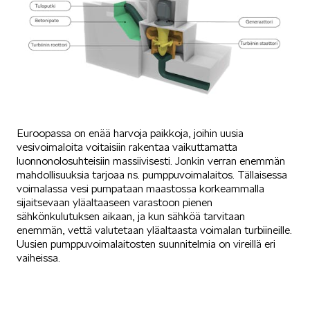
ELROQ
Euroopassa on enää harvoja paikkoja, joihin uusia
EPIQ
vesivoimaloita voitaisiin rakentaa vaikuttamatta
luonnonolosuhteisiin massiivisesti. Jonkin verran enemmän
mahdollisuuksia tarjoaa ns. pumppuvoimalaitos. Tällaisessa
voimalassa vesi pumpataan maastossa korkeammalla
sijaitsevaan yläaltaaseen varastoon pienen
sähkönkulutuksen aikaan, ja kun sähköä tarvitaan
enemmän, vettä valutetaan yläaltaasta voimalan turbiineille.
Uusien pumppuvoimalaitosten suunnitelmia on vireillä eri
PEAQ
vaiheissa.