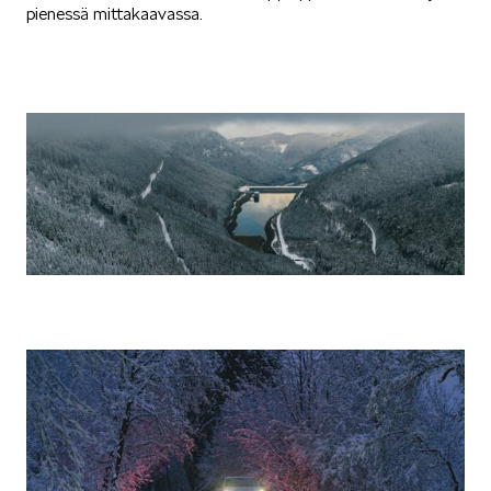
pienessä mittakaavassa.
SPONSOROINTI & YHTEISTYÖ
KLASSIKOT
RALLI