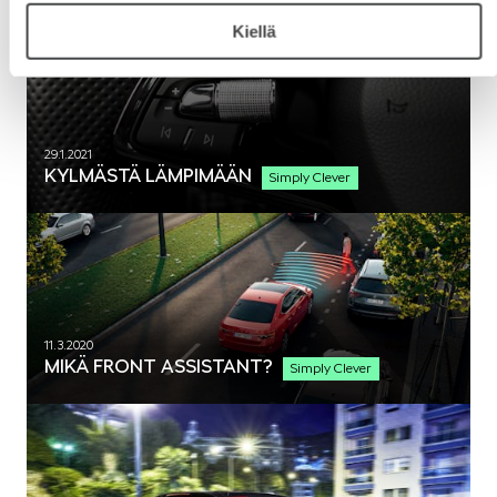
Kiellä
SPONSOROINTI & YHTEISTYÖ
29.1.2021
KYLMÄSTÄ LÄMPIMÄÄN
Simply Clever
KLASSIKOT
11.3.2020
MIKÄ FRONT ASSISTANT?
Simply Clever
RALLI