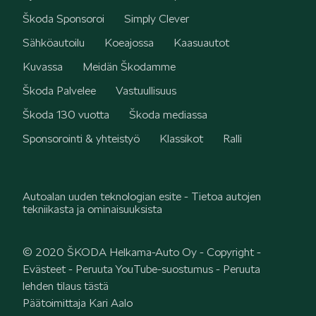
Škoda Sponsoroi
Simply Clever
SCALA
Sähköautoilu
Koeajossa
Kaasuautot
Kuvassa
Meidän Škodamme
Škoda Palvelee
Vastuullisuus
Škoda 130 vuotta
Škoda mediassa
KAMIQ
Sponsorointi & yhteistyö
Klassikot
Ralli
Autoalan uuden teknologian esite - Tietoa autojen
tekniikasta ja ominaisuuksista
KAROQ
© 2020 ŠKODA Helkama-Auto Oy -
Copyright
-
Evästeet
-
Peruuta YouTube-suostumus
-
Peruuta
lehden tilaus tästä
Päätoimittaja Kari Aalo