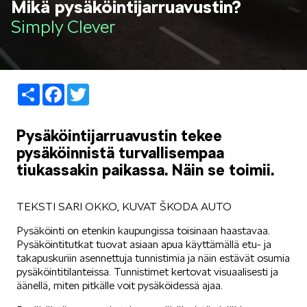
Mikä pysäköintijarruavustin?
LIFESTYLE
Simply Clever
Share
Facebook
Twitter
ŠKODA SPONSOROI
Pysäköintijarruavustin tekee
pysäköinnistä turvallisempaa
tiukassakin paikassa. Näin se toimii.
TEKSTI SARI OKKO, KUVAT ŠKODA AUTO
SIMPLY CLEVER
Pysäköinti on etenkin kaupungissa toisinaan haastavaa.
Pysäköintitutkat tuovat asiaan apua käyttämällä etu- ja
takapuskuriin asennettuja tunnistimia ja näin estävät osumia
pysäköintitilanteissa. Tunnistimet kertovat visuaalisesti ja
äänellä, miten pitkälle voit pysäköidessä ajaa.