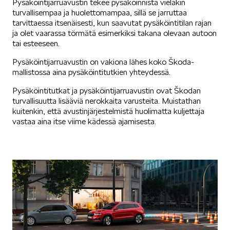
Pysäköintijarruavustin tekee pysäköinnistä vieläkin
turvallisempaa ja huolettomampaa, sillä se jarruttaa
SÄHKÖAUTOILU
tarvittaessa itsenäisesti, kun saavutat pysäköintitilan rajan
ja olet vaarassa törmätä esimerkiksi takana olevaan autoon
tai esteeseen.
Pysäköintijarruavustin on vakiona lähes koko Škoda-
mallistossa aina pysäköintitutkien yhteydessä.
Pysäköintitutkat ja pysäköintijarruavustin ovat Škodan
KOEAJOSSA
turvallisuutta lisääviä nerokkaita varusteita. Muistathan
kuitenkin, että avustinjärjestelmistä huolimatta kuljettaja
vastaa aina itse viime kädessä ajamisesta.
KAASUAUTOT