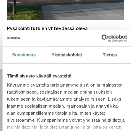
KUVASSA
Pysäköintitutkien yhteydessä oleva
pysäköintijarruavustin kuuluu Škodan turvallisuutta
lisääviin avustimiin. Nimensä mukaisesti avustin
jarruttaa tarvittaessa auton pysähdyksiin
törmäyksen estämiseksi.
Suostumus
Yksityiskohdat
Tietoja
MEIDÄN ŠKODAMME
Tämä sivusto käyttää evästeitä
Käytämme evästeitä tarjoamamme sisällön ja mainosten
räätälöimiseen, sosiaalisen median ominaisuuksien
tukemiseen ja kävijämäärämme analysoimiseen. Lisäksi
ŠKODA PALVELEE
jaamme sosiaalisen median, mainosalan ja analytiikka-
alan kumppaneillemme tietoja siitä, miten käytät
sivustoamme. Kumppanimme voivat yhdistää näitä tietoja
muihin tietoihin, joita olet antanut heille tai joita on kerätty,