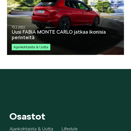
Mallit
15.2.2022
Uusi FABIA MONTE CARLO jatkaa ikonisia
perinteitä
Ajankohtaista & Uutta
FABIA
OCTAVIA
Osastot
Ajankohtaista & Uutta
Lifestyle