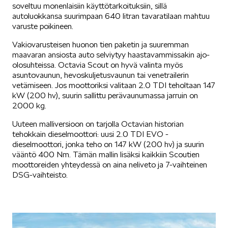
soveltuu monenlaisiin käyttötarkoituksiin, sillä
autoluokkansa suurimpaan 640 litran tavaratilaan mahtuu
SÄHKÖAUTOILU
varuste poikineen.
Vakiovarusteisen huonon tien paketin ja suuremman
maavaran ansiosta auto selviytyy haastavammissakin ajo-
olosuhteissa. Octavia Scout on hyvä valinta myös
asuntovaunun, hevoskuljetusvaunun tai venetrailerin
vetämiseen. Jos moottoriksi valitaan 2.0 TDI teholtaan 147
kW (200 hv), suurin sallittu perävaunumassa jarruin on
KOEAJOSSA
2000 kg.
Uuteen malliversioon on tarjolla Octavian historian
tehokkain dieselmoottori: uusi 2.0 TDI EVO -
dieselmoottori, jonka teho on 147 kW (200 hv) ja suurin
vääntö 400 Nm. Tämän mallin lisäksi kaikkiin Scoutien
moottoreiden yhteydessä on aina neliveto ja 7-vaihteinen
DSG-vaihteisto.
KAASUAUTOT