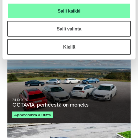
Salli kaikki
Mallit
Salli valinta
26.10.2020
Tervetuloa OCTAVIA-perheeseen
Ajankohtaista & Uutta
Kiellä
FABIA
OCTAVIA
24.10.2020
OCTAVIA-perheestä on moneksi
Ajankohtaista & Uutta