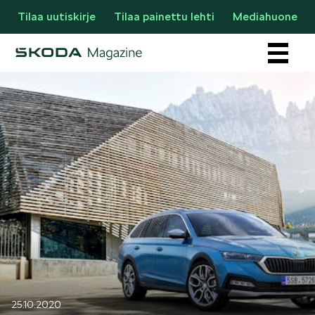
Tilaa uutiskirje
Tilaa painettu lehti
Mediahuone
Osastot
AJANKOHTAISTA & UUTTA
25.10.2020