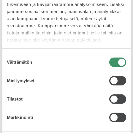
tukemiseen ja kävijämäärämme analysoimiseen. Lisäksi
jaamme sosiaalisen median, mainosalan ja analytiikka-
alan kumppaneillemme tietoja siitä, miten käytät
SPONSOROINTI & YHTEISTYÖ
sivustoamme. Kumppanimme voivat yhdistää näitä
tietoja muihin tietoihin, joita olet antanut heille tai joita on
kerätty, kun olet käyttänyt heidän palvelujaan.
Suostumuksen
Välttämätön
valinta
KLASSIKOT
Lue lisää uudesta
Mieltymykset
Octaviasta:
Tilastot
RALLI
Markkinointi