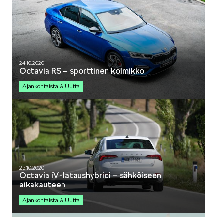
SCALA
24.10.2020
Octavia RS – sporttinen kolmikko
Ajankohtaista & Uutta
KAMIQ
KAROQ
25.10.2020
Octavia iV -lataushybridi – sähköiseen
aikakauteen
Ajankohtaista & Uutta