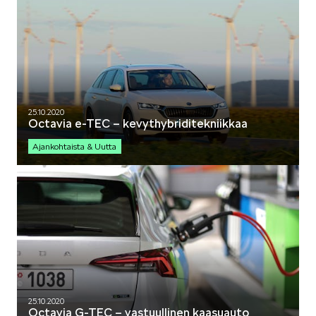
KODIAQ
25.10.2020
Octavia e-TEC – kevythybriditekniikkaa
SUPERB
Ajankohtaista & Uutta
ENYAQ
25.10.2020
Octavia G-TEC – vastuullinen kaasuauto