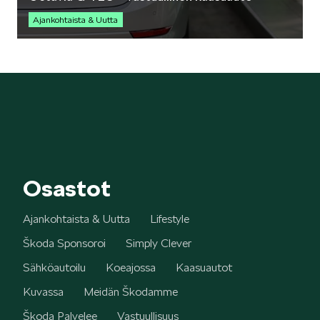
Ajankohtaista & Uutta
ELROQ
EPIQ
Osastot
Ajankohtaista & Uutta
Lifestyle
Škoda Sponsoroi
Simply Clever
PEAQ
Sähköautoilu
Koeajossa
Kaasuautot
Kuvassa
Meidän Škodamme
Škoda Palvelee
Vastuullisuus