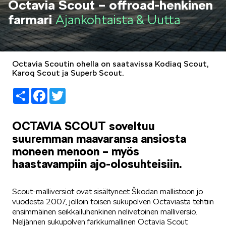
Octavia Scout – offroad-henkinen
LIFESTYLE
farmari
Ajankohtaista & Uutta
Octavia Scoutin ohella on saatavissa Kodiaq Scout,
Karoq Scout ja Superb Scout.
ŠKODA SPONSOROI
Share
Facebook
Twitter
OCTAVIA SCOUT soveltuu
suuremman maavaransa ansiosta
moneen menoon – myös
haastavampiin ajo-olosuhteisiin.
SIMPLY CLEVER
Scout-malliversiot ovat sisältyneet Škodan mallistoon jo
vuodesta 2007, jolloin toisen sukupolven Octaviasta tehtiin
ensimmäinen seikkailuhenkinen nelivetoinen malliversio.
Neljännen sukupolven farkkumallinen Octavia Scout