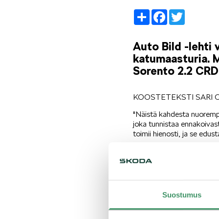
Share
Facebook
Twitter
Auto Bild -lehti 
katumaasturia. M
Sorento 2.2 CRD
KOOSTETEKSTI SARI 
"Näistä kahdesta nuorempi e
joka tunnistaa ennakoivast
toimii hienosti, ja se edu
"Uusimman Kodiaqin matku
kyseessä on yksi viime aiko
Kokonaistuloksissa Kodiaq
muassa hämmästyttävän kett
Suostumus
käytettävyydestä.
Lue koko juttu Auto Bild 