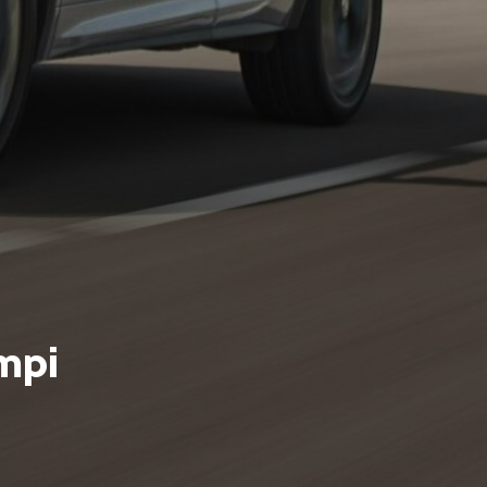
KAMIQ
ENYAQ
mpi