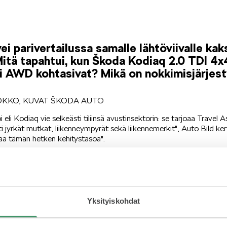
vei parivertailussa samalle lähtöviivalle kak
itä tapahtui, kun Škoda Kodiaq 2.0 TDI 4x
i AWD kohtasivat? Mikä on nokkimisjärjes
OKKO, KUVAT ŠKODA AUTO
li Kodiaq vie selkeästi tiliinsä avustinsektorin: se tarjoaa Travel A
i jyrkät mutkat, liikenneympyrät sekä liikennemerkit", Auto Bild k
staa tämän hetken kehitystasoa".
stamon katseenvangitsijana toimivat keskikonsolin kolme kiertosä
jen parhaista ideoista."
 voittaa 570 pisteellä Sorrenton 539 pistettä. Kodiaq on testitulo
erä. Kiitosta tulee erityisesti myös jarruista ja jousituksesta se
Yksityiskohdat
Suomi -lehdestä.