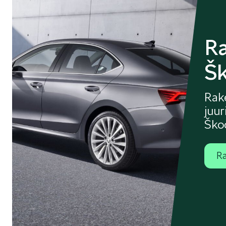
R
Š
Rak
juur
Ško
Ra