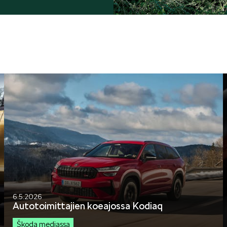
6.5.2026
Autotoimittajien koeajossa Kodiaq
Škoda mediassa