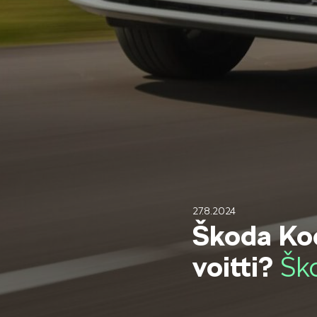
Mallit
FABIA
KAROQ
27.8.2024
Škoda Kod
voitti?
Šk
ELROQ