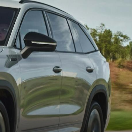
T
KUVASSA
US
ŠKODA 130 VUOTTA
RALLI