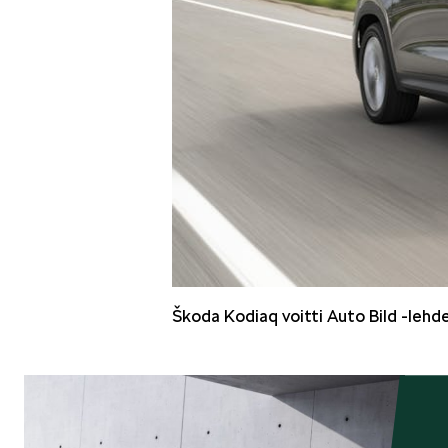
Škoda Kodiaq voitti Auto Bild -lehde