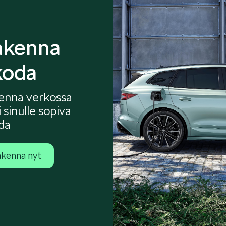
akenna
koda
enna verkossa
i sinulle sopiva
da
kenna nyt