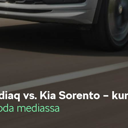
OCTAVIA
SCALA
KODIAQ
SUPERB
iaq vs. Kia Sorento – ku
oda mediassa
EPIQ
PEAQ