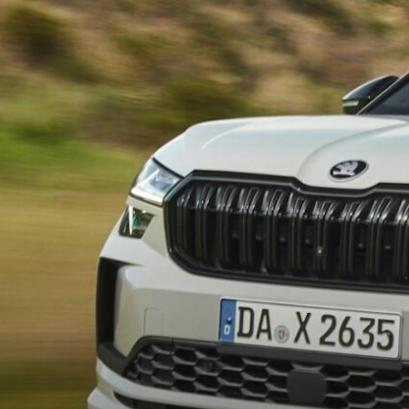
SÄHKÖAUTOILU
MEIDÄN ŠKODAMME
Š
S
ŠKODA MEDIASSA