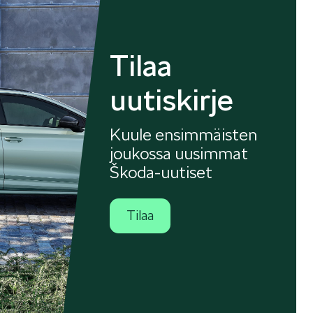
Tilaa
uutiskirje
Kuule ensimmäisten
joukossa uusimmat
Škoda-uutiset
Tilaa