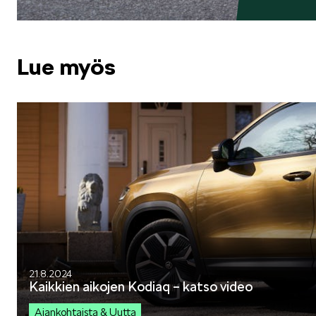
Lue myös
21.8.2024
Kaikkien aikojen Kodiaq – katso video
Ajankohtaista & Uutta