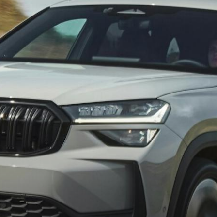
KOEAJOSSA
KAASUAUTO
KODA PALVELEE
VASTUULLISU
PONSOROINTI &
KLASSIKOT
YHTEISTYÖ