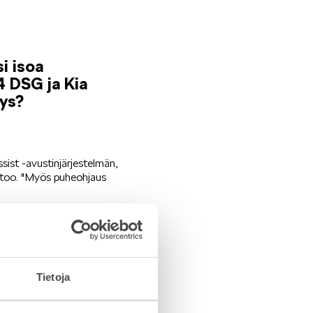
si isoa
4 DSG ja Kia
tys?
ssist -avustinjärjestelmän,
ertoo. "Myös puheohjaus
ädintä (Smart Dials) –
sten perusteella muun
kä mukavuudesta ja
Tietoja