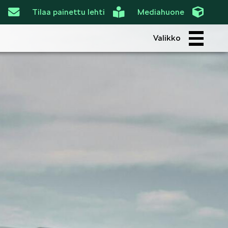
Tilaa painettu lehti
Mediahuone
Valikko
ROI
SIMPLY CLEVER