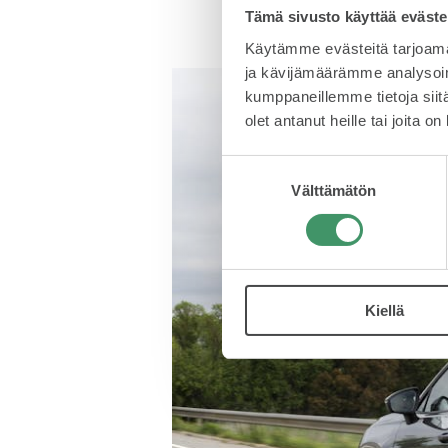
Tämä sivusto käyttää eväste
Käytämme evästeitä tarjoama
ja kävijämäärämme analysoim
kumppaneillemme tietoja siitä
olet antanut heille tai joita o
Suostumuksen
Välttämätön
valinta
Kiellä