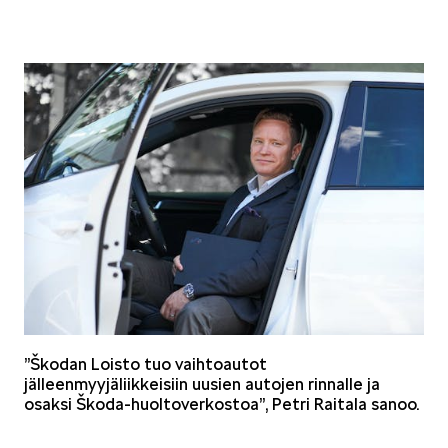
KUVASSA
MEIDÄN ŠKODAMME
ŠKODA PALVELEE
”Škodan Loisto tuo vaihtoautot
jälleenmyyjäliikkeisiin uusien autojen rinnalle ja
osaksi Škoda-huoltoverkostoa”, Petri Raitala sanoo.