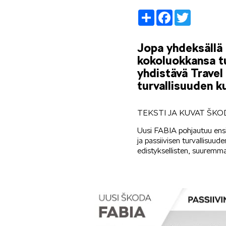
Share
Facebook
Twitter
Jopa yhdeksällä
kokoluokkansa tu
yhdistävä Travel
turvallisuuden k
TEKSTI JA KUVAT ŠK
Uusi FABIA pohjautuu ens
ja passiivisen turvallisuud
edistyksellisten, suuremm