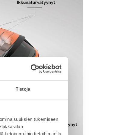
Tietoja
 ominaisuuksien tukemiseen
tiikka-alan
ietoja muihin tietoihin, joita