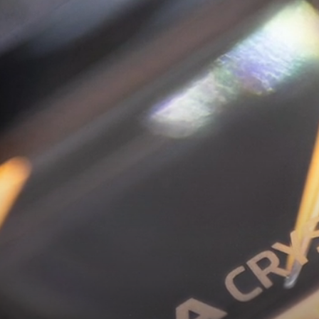
KOEAJOSSA
KAASUAUTO
KODA PALVELEE
VASTUULLISU
PONSOROINTI &
KLASSIKOT
YHTEISTYÖ