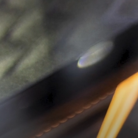
SÄHKÖAUTOILU
MEIDÄN ŠKODAMME
Š
S
ŠKODA MEDIASSA