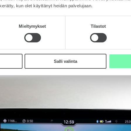
n kerätty, kun olet käyttänyt heidän palvelujaan.
yhdeksän turvatyynyä.
Mieltymykset
Tilastot
rvallisuuden takeena
ensimmäistä kertaa turvallisuutta ja mukavuutta lisäävä Travel Assi
a yhdessä toimivia avustinjärjestelmiä, jotka avustavat auton ohjaa
l Assist -ajoavustinkokonaisuus aktivoidaan toimintaan suoraan ohj
Salli valinta