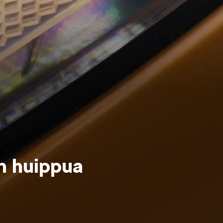
KAMIQ
ENYAQ
n huippua