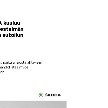
A kuuluu
rjestelmän
n autoilun
jonka ansiosta aktiivisen
a mahdollistaa myös
sen.