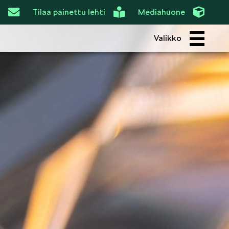
Tilaa painettu lehti
Mediahuone
Valikko
ROI
SIMPLY CLEVER