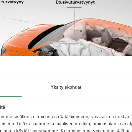
Yksityiskohdat
itä
mme sisällön ja mainosten räätälöimiseen, sosiaalisen median
iseen. Lisäksi jaamme sosiaalisen median, mainosalan ja analy
, miten käytät sivustoamme. Kumppanimme voivat yhdistää näitä t