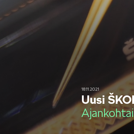
Mallit
FABIA
KAROQ
18.11.2021
Uusi ŠKOD
Ajankohtai
ELROQ