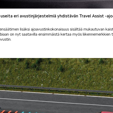
useita eri avustinjärjestelmiä yhdistävän Travel Assist -a
säätimen lisäksi ajoavustinkokonaisuus sisältää mukautuvan kais
Fabiaan on nyt saatavilla ensimmäistä kertaa myös liikennemerkkien 
vustin.