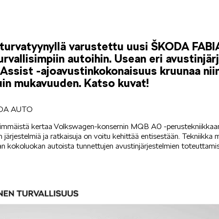
 turvatyynyllä varustettu uusi ŠKODA FABI
rvallisimpiin autoihin. Usean eri avustinjä
 Assist -ajoavustinkokonaisuus kruunaa nii
uin mukavuuden. Katso kuvat!
ODA AUTO
immäistä kertaa Volkswagen-konsernin MQB A0 -perustekniikkaan, 
en järjestelmiä ja ratkaisuja on voitu kehittää entisestään. Tekniikk
an kokoluokan autoista tunnettujen avustinjärjestelmien toteuttami