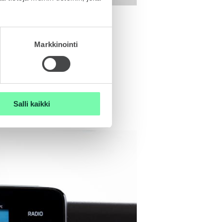
Markkinointi
st -ajoavustinkokonaisuus.
misessa pituus- ja
auspyörästä kätevästi
Salli kaikki