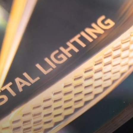
T
KUVASSA
US
ŠKODA 130 VUOTTA
RALLI