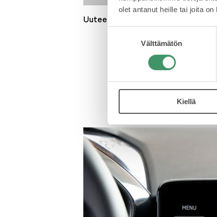
olet antanut heille tai joita o
Uuteen Fabiaan on saatavissa jopa 
Suostumuksen
Välttämätön
valinta
Avustinjärjestelmät tu
Fabiaan on nyt saatavilla 
Kokonaisuus sisältää useit
sivuttaissuunnassa. Trave
omalla näppäimellään.
Kiellä