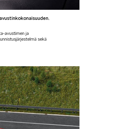
joavustinkokonaisuuden.
ta-avustimen ja
tunnistusjärjestelmä sekä