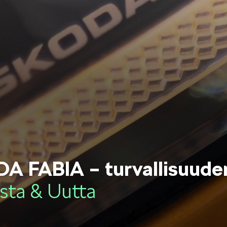
OCTAVIA
SCALA
KODIAQ
SUPERB
A FABIA – turvallisuude
sta & Uutta
EPIQ
PEAQ